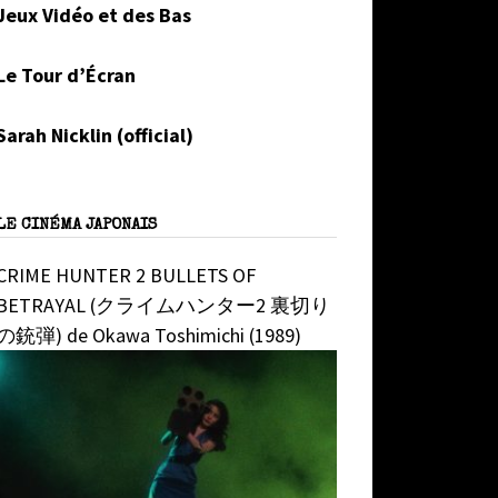
Jeux Vidéo et des Bas
Le Tour d’Écran
Sarah Nicklin (official)
LE CINÉMA JAPONAIS
CRIME HUNTER 2 BULLETS OF
BETRAYAL (クライムハンター2 裏切り
の銃弾) de Okawa Toshimichi (1989)