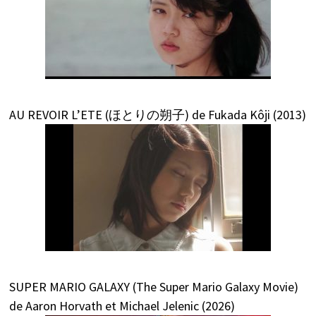
AU REVOIR L’ETE (ほとりの朔子) de Fukada Kôji (2013)
SUPER MARIO GALAXY (The Super Mario Galaxy Movie)
de Aaron Horvath et Michael Jelenic (2026)