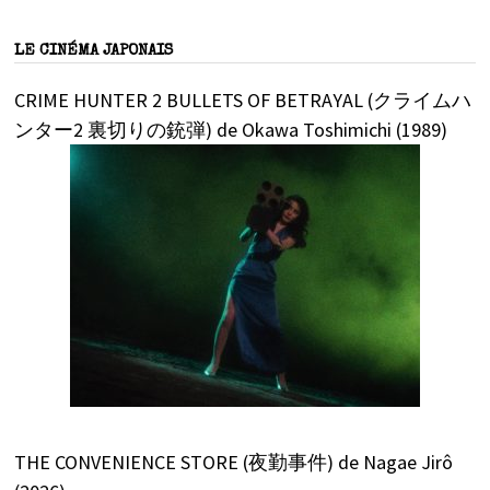
LE CINÉMA JAPONAIS
CRIME HUNTER 2 BULLETS OF BETRAYAL (クライムハ
ンター2 裏切りの銃弾) de Okawa Toshimichi (1989)
THE CONVENIENCE STORE (夜勤事件) de Nagae Jirô