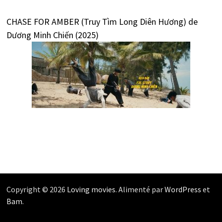
CHASE FOR AMBER (Truy Tìm Long Diên Hương) de
Dương Minh Chiến (2025)
Copyright © 2026
Loving movies
. Alimenté par
WordPress
et
Bam
.