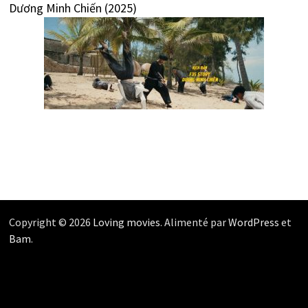
Dương Minh Chiến (2025)
Copyright © 2026
Loving movies
. Alimenté par
WordPress
et
Bam
.