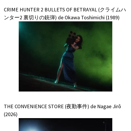
CRIME HUNTER 2 BULLETS OF BETRAYAL (クライムハ
ンター2 裏切りの銃弾) de Okawa Toshimichi (1989)
THE CONVENIENCE STORE (夜勤事件) de Nagae Jirô
(2026)