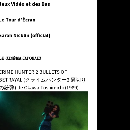
Jeux Vidéo et des Bas
Le Tour d’Écran
Sarah Nicklin (official)
LE CINÉMA JAPONAIS
CRIME HUNTER 2 BULLETS OF
BETRAYAL (クライムハンター2 裏切り
の銃弾) de Okawa Toshimichi (1989)