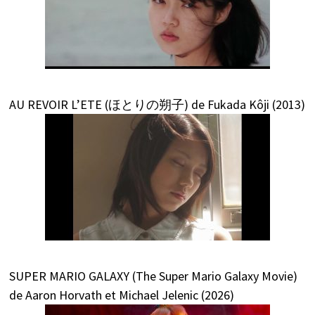
AU REVOIR L’ETE (ほとりの朔子) de Fukada Kôji (2013)
SUPER MARIO GALAXY (The Super Mario Galaxy Movie)
de Aaron Horvath et Michael Jelenic (2026)