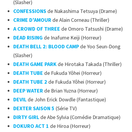
(Slasher)
CONFESSIONS
de Nakashima Tetsuya (Drame)
CRIME D’AMOUR
de Alain Corneau (Thriller)
A CROWD OF THREE
de Omoro Tatsushi (Drame)
DEAD RISING
de Inafume Keiji (Horreur)
DEATH BELL 2: BLOOD CAMP
de Yoo Seun-Dong
(Slasher)
DEATH GAME PARK
de Hirotaka Takada (Thriller)
DEATH TUBE
de Fukuda Yôhei (Horreur)
DEATH TUBE 2
de Fukuda Yôhei (Horreur)
DEEP WATER
de Brian Yuzna (Horreur)
DEVIL
de John Erick Dowdle (Fantastique)
DEXTER SAISON 5
(Série TV)
DIRTY GIRL
de Abe Sylvia (Comédie Dramatique)
DOKURO ACT 1
de Hiroa (Horreur)