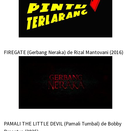
FIREGATE (Gerbang Neraka) de Rizal Mantovani (2016)
PAMALI THE LITTLE DEVIL (Pamali Tumbal) de Bobby