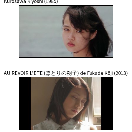
Kurosawa Kiyoshi (1985)
AU REVOIR L’ETE (ほとりの朔子) de Fukada Kôji (2013)