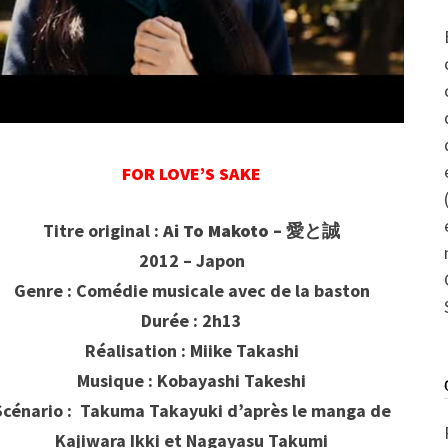
FOR LOVE’S SAKE
Titre original :
Ai To Makoto – 愛と誠
2012 – Japon
Genre : Comédie musicale avec de la baston
Durée : 2h13
Réalisation : Miike Takashi
Musique : Kobayashi Takeshi
Scénario : Takuma Takayuki d’après le manga de
Kajiwara Ikki et Nagayasu Takumi