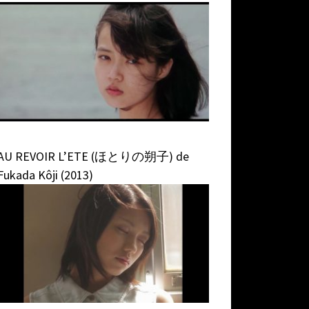
AU REVOIR L’ETE (ほとりの朔子) de
Fukada Kôji (2013)