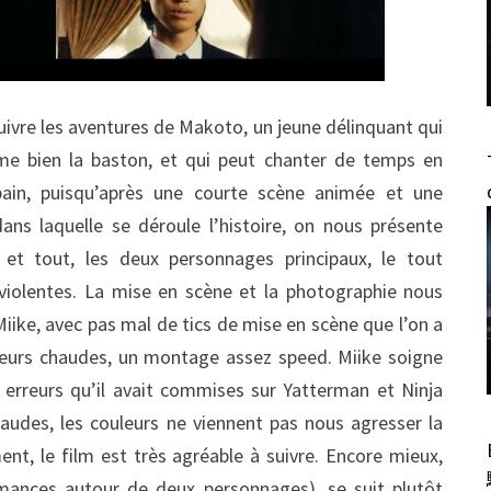
ivre les aventures de Makoto, un jeune délinquant qui
aime bien la baston, et qui peut chanter de temps en
in, puisqu’après une courte scène animée et une
dans laquelle se déroule l’histoire, on nous présente
et tout, les deux personnages principaux, le tout
iolentes. La mise en scène et la photographie nous
iike, avec pas mal de tics de mise en scène que l’on a
uleurs chaudes, un montage assez speed. Miike soigne
s erreurs qu’il avait commises sur Yatterman et Ninja
chaudes, les couleurs ne viennent pas nous agresser la
ment, le film est très agréable à suivre. Encore mieux,
romances autour de deux personnages), se suit plutôt