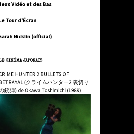
Jeux Vidéo et des Bas
Le Tour d’Écran
Sarah Nicklin (official)
LE CINÉMA JAPONAIS
CRIME HUNTER 2 BULLETS OF
BETRAYAL (クライムハンター2 裏切り
の銃弾) de Okawa Toshimichi (1989)