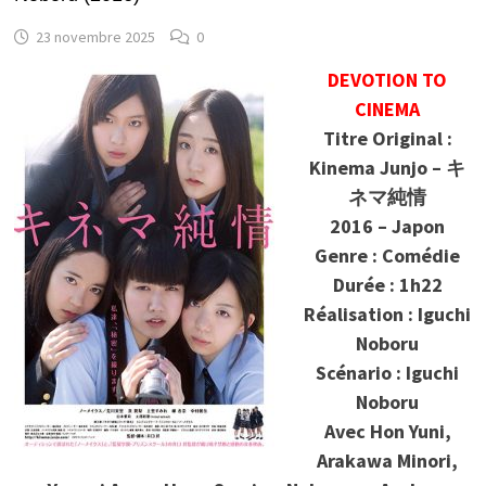
23 novembre 2025
0
DEVOTION TO
CINEMA
Titre Original :
Kinema Junjo – キ
ネマ純情
2016 – Japon
Genre : Comédie
Durée : 1h22
Réalisation : Iguchi
Noboru
Scénario : Iguchi
Noboru
Avec Hon Yuni,
Arakawa Minori,