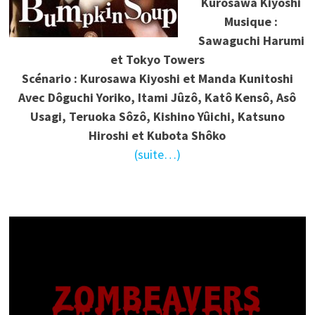
Kurosawa Kiyoshi
Musique :
Sawaguchi Harumi
et Tokyo Towers
Scénario : Kurosawa Kiyoshi et Manda Kunitoshi
Avec Dôguchi Yoriko, Itami Jûzô, Katô Kensô, Asô
Usagi, Teruoka Sôzô, Kishino Yûichi, Katsuno
Hiroshi et Kubota Shôko
(suite…)