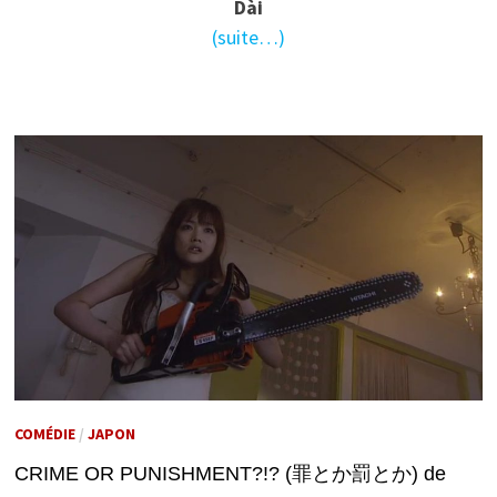
Dài
(suite…)
COMÉDIE
/
JAPON
CRIME OR PUNISHMENT?!? (罪とか罰とか) de