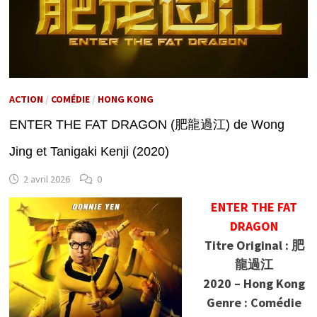
ACTION
/
COMÉDIE
/
HONG KONG
ENTER THE FAT DRAGON (肥龍過江) de Wong
Jing et Tanigaki Kenji (2020)
2 avril 2026
0
ENTER THE FAT
DRAGON
Titre Original : 肥
龍過江
2020 – Hong Kong
Genre : Comédie