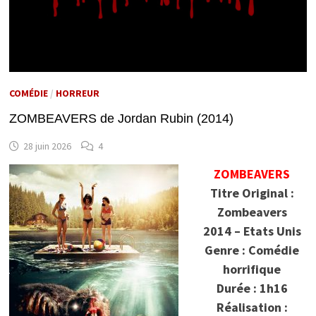
COMÉDIE
/
HORREUR
ZOMBEAVERS de Jordan Rubin (2014)
28 juin 2026
4
ZOMBEAVERS
Titre Original :
Zombeavers
2014 – Etats Unis
Genre : Comédie
horrifique
Durée : 1h16
Réalisation :