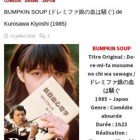
COMÉDIE
/
DRAME
/
JAPON
BUMPKIN SOUP (ドレミファ娘の血は騒ぐ) de
Kurosawa Kiyoshi (1985)
12 juillet 2026
2
BUMPKIN SOUP
Titre Original : Do-
re-mi-fa musume
no chi wa sawagu /
ドレミファ娘の血
は騒ぐ
1985 – Japon
Genre : Comédie
absurde
Durée : 1h23
Réalisation :