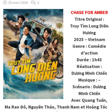
20 mars 2026
2
CHASE FOR AMBER
Titre Original :
Truy Tìm Long Diên
Hương
2025 – Vietnam
Genre : Comédie
d’action
Durée : 1h43
Réalisation :
Dương Minh Chiến
Musique : –
Scénario : Dương
Minh Chiến
Avec Quang Tuấn,
Ma Ran Đô, Nguyên Thảo, Thanh Nam et Hoàng Tóc