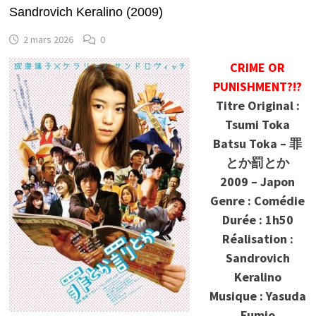
Sandrovich Keralino (2009)
2 mars 2026
0
CRIME OR
PUNISHMENT?!?
Titre Original :
Tsumi Toka
Batsu Toka – 罪
とか罰とか
2009 – Japon
Genre : Comédie
Durée : 1h50
Réalisation :
Sandrovich
Keralino
Musique : Yasuda
Fumio