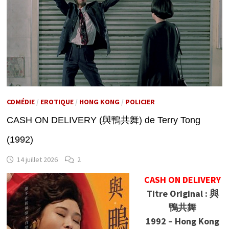
COMÉDIE
/
EROTIQUE
/
HONG KONG
/
POLICIER
CASH ON DELIVERY (與鴨共舞) de Terry Tong
(1992)
14 juillet 2026
2
CASH ON DELIVERY
Titre Original : 與
鴨共舞
1992 – Hong Kong