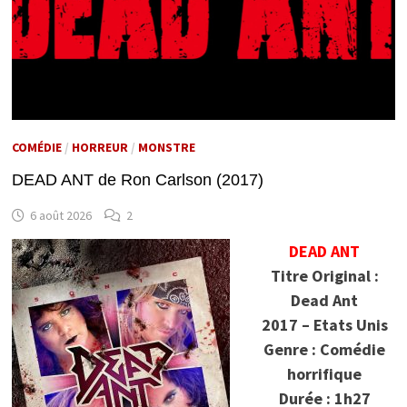
COMÉDIE
/
HORREUR
/
MONSTRE
DEAD ANT de Ron Carlson (2017)
6 août 2026
2
DEAD ANT
Titre Original :
Dead Ant
2017 – Etats Unis
Genre : Comédie
horrifique
Durée : 1h27