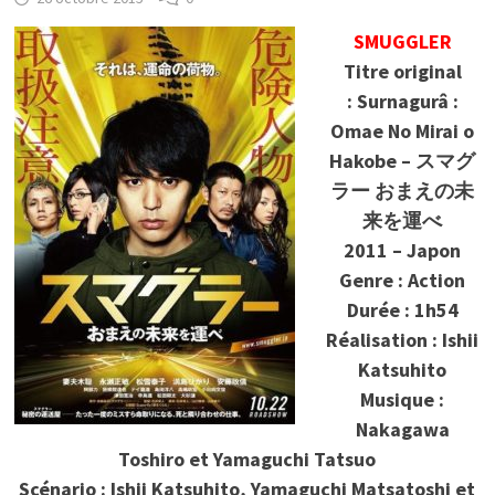
SMUGGLER
Titre original
: Surnagurâ :
Omae No Mirai o
Hakobe – スマグ
ラー おまえの未
来を運べ
2011 – Japon
Genre : Action
Durée : 1h54
Réalisation : Ishii
Katsuhito
Musique :
Nakagawa
Toshiro et Yamaguchi Tatsuo
Scénario : Ishii Katsuhito, Yamaguchi Matsatoshi et