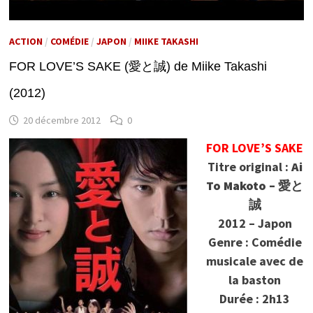
ACTION
/
COMÉDIE
/
JAPON
/
MIIKE TAKASHI
FOR LOVE’S SAKE (愛と誠) de Miike Takashi
(2012)
20 décembre 2012
0
FOR LOVE’S SAKE
Titre original :
Ai
To Makoto – 愛と
誠
2012 – Japon
Genre : Comédie
musicale avec de
la baston
Durée : 2h13