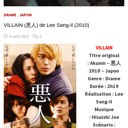
DRAME
/
JAPON
VILLAIN (悪人) de Lee Sang-Il (2010)
6 août 2015
0
VILLAIN
Titre original
: Akunin – 悪人
2010 – Japon
Genre : Drame
Durée : 2h19
Réalisation : Lee
Sang-il
Musique
: Hisaishi Joe
Scénario :