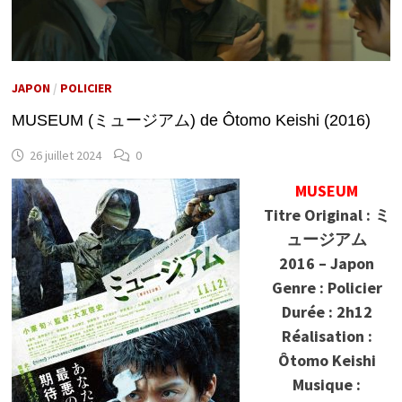
JAPON
/
POLICIER
MUSEUM (ミュージアム) de Ôtomo Keishi (2016)
26 juillet 2024
0
MUSEUM
Titre Original : ミ
ュージアム
2016 – Japon
Genre : Policier
Durée : 2h12
Réalisation :
Ôtomo Keishi
Musique :