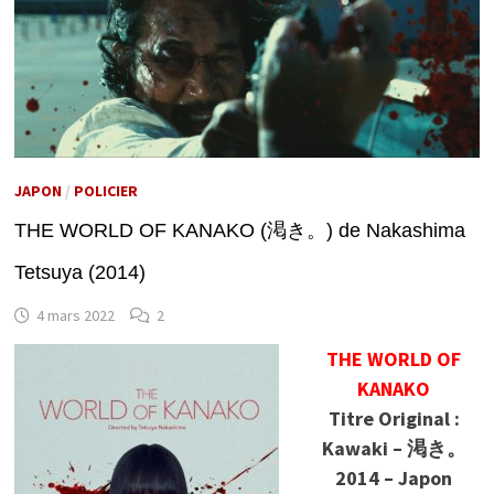
JAPON
/
POLICIER
THE WORLD OF KANAKO (渇き。) de Nakashima
Tetsuya (2014)
4 mars 2022
2
THE WORLD OF
KANAKO
Titre Original :
Kawaki – 渇き。
2014 – Japon