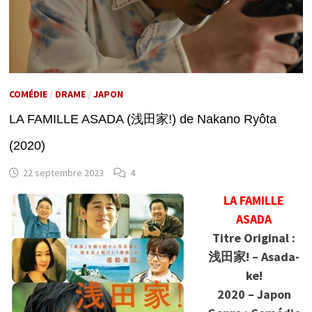
COMÉDIE
/
DRAME
/
JAPON
LA FAMILLE ASADA (浅田家!) de Nakano Ryôta
(2020)
22 septembre 2023
4
LA FAMILLE
ASADA
Titre Original :
浅田家! – Asada-
ke!
2020 – Japon