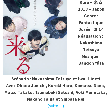
Kuru – 来る
2018 – Japon
Genre :
Fantastique
Durée : 2h14
Réalisation :
Nakashima
Tetsuya
Musique :
Bandoh Yûta
Scénario : Nakashima Tetsuya et Iwai Hideti
Avec Okada Junichi, Kuroki Haru, Komatsu Nana,
Matsu Takako, Tsumabuki Satoshi, Aoki Munetaka,
Nakano Taiga et Shibata Rei
(suite…)