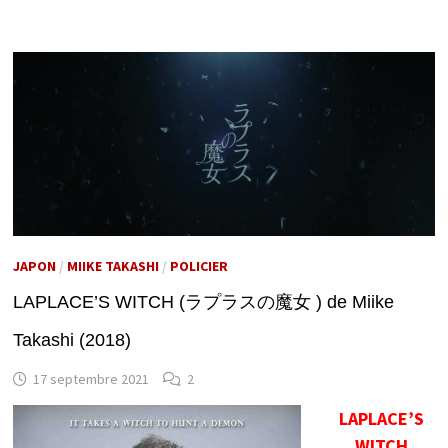
JAPON
/
MIIKE TAKASHI
/
POLICIER
LAPLACE’S WITCH (ラプラスの魔女 ) de Miike
Takashi (2018)
17 septembre 2021
2
LAPLACE’S
WITCH