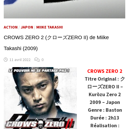
ACTION
/
JAPON
/
MIIKE TAKASHI
CROWS ZERO 2 (クローズZERO II) de Miike
Takashi (2009)
11 avril 2022
0
CROWS ZERO 2
Titre Original : ク
ローズZERO II –
Kurōzu Zero 2
2009 – Japon
Genre : Baston
Durée : 2h13
Réalisation :