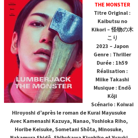
THE MONSTER
Titre Original :
Kaibutsu no
Kikori – 怪物の木
こり
2023 – Japon
Genre : Thriller
Durée : 1h59
Réalisation :
Miike Takashi
Musique : Endô
Kôji
Scénario : Koiwai
Hiroyoshi d’après le roman de Kurai Mayusuke
Avec Kamenashi Kazuya, Nanao, Yoshioka Riho,
Horibe Keisuke, Sometani Shôta, Minosuke,
Nakamura Shidô, Shibukawa Kiyohiko et Yuzuki