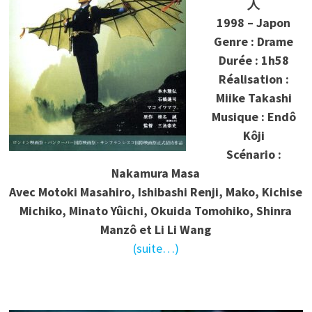
人
1998 – Japon
Genre : Drame
Durée : 1h58
Réalisation :
Miike Takashi
Musique : Endô
Kôji
Scénario :
Nakamura Masa
Avec Motoki Masahiro, Ishibashi Renji, Mako, Kichise
Michiko, Minato Yûichi, Okuida Tomohiko, Shinra
Manzô et Li Li Wang
(suite…)