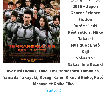
2016 – Japon
Genre : Science
Fiction
Durée : 1h49
Réalisation : Miike
Takashi
Musique : Endô
Kôji
Scénario :
Nakashima Kazuki
Avec Itô Hidaki, Takei Emi, Yamashita Tomohisa,
Yamada Takayuki, Kosugi Kane, Kikuchi Rinko, Katô
Masaya et Koike Eiko
(suite…)