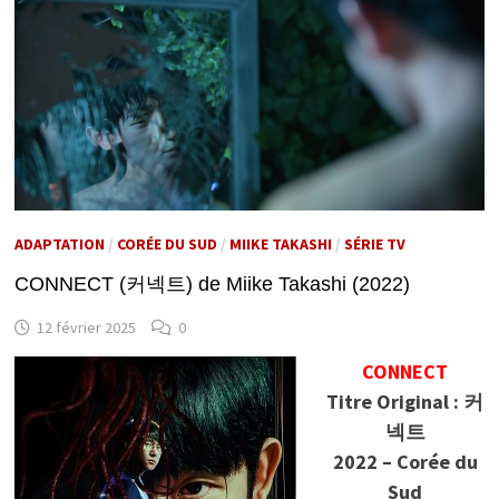
ADAPTATION
/
CORÉE DU SUD
/
MIIKE TAKASHI
/
SÉRIE TV
CONNECT (커넥트) de Miike Takashi (2022)
12 février 2025
0
CONNECT
Titre Original : 커
넥트
2022 – Corée du
Sud