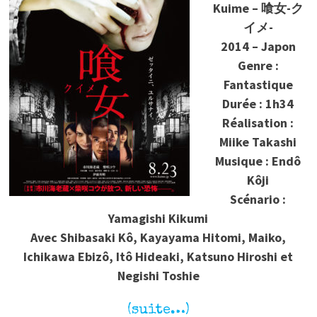
Kuime – 喰女-ク
イメ-
2014 – Japon
Genre :
Fantastique
Durée : 1h34
Réalisation :
Miike Takashi
Musique : Endô
Kôji
Scénario :
Yamagishi Kikumi
Avec Shibasaki Kô, Kayayama Hitomi, Maiko,
Ichikawa Ebizô, Itô Hideaki, Katsuno Hiroshi et
Negishi Toshie
(suite…)