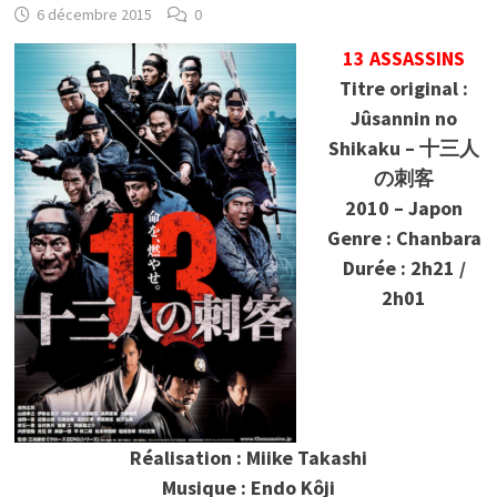
6 décembre 2015
0
13 ASSASSINS
Titre original :
Jûsannin no
Shikaku – 十三人
の刺客
2010 – Japon
Genre : Chanbara
Durée : 2h21 /
2h01
Réalisation : Miike Takashi
Musique : Endo Kôji