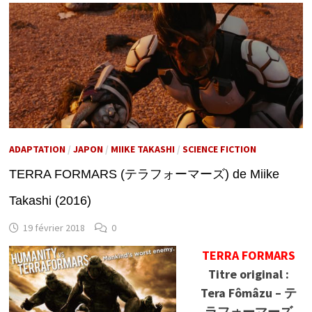
ADAPTATION
/
JAPON
/
MIIKE TAKASHI
/
SCIENCE FICTION
TERRA FORMARS (テラフォーマーズ) de Miike
Takashi (2016)
19 février 2018
0
TERRA FORMARS
Titre original :
Tera Fômâzu – テ
ラフォーマーズ