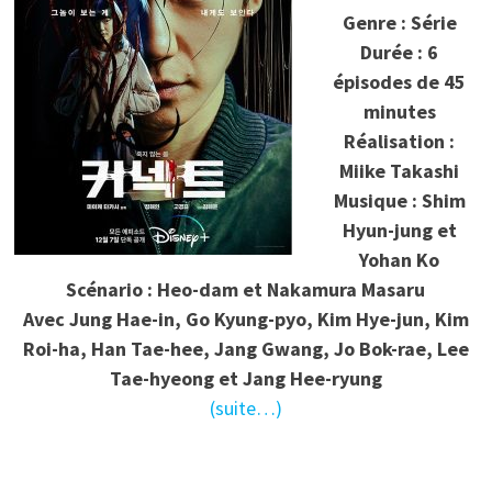
Genre : Série
Durée : 6
épisodes de 45
minutes
Réalisation :
Miike Takashi
Musique : Shim
Hyun-jung et
Yohan Ko
Scénario : Heo-dam et Nakamura Masaru
Avec Jung Hae-in, Go Kyung-pyo, Kim Hye-jun, Kim
Roi-ha, Han Tae-hee, Jang Gwang, Jo Bok-rae, Lee
Tae-hyeong et Jang Hee-ryung
(suite…)