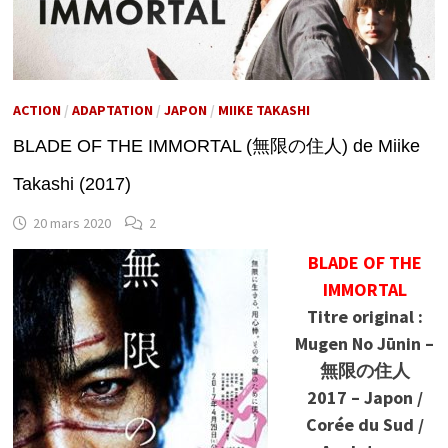
ACTION
/
ADAPTATION
/
JAPON
/
MIIKE TAKASHI
BLADE OF THE IMMORTAL (無限の住人) de Miike
Takashi (2017)
20 mars 2020
2
BLADE OF THE
IMMORTAL
Titre original :
Mugen No Jūnin –
無限の住人
2017 – Japon /
Corée du Sud /