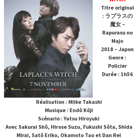
Titre original
: ラプラスの
魔女 –
Rapurasu no
Majo
2018 – Japon
Genre :
Policier
Durée : 1h56
Réalisation : Miike Takashi
Musique : Endô Kôji
Scénario : Yatsu Hiroyuki
Avec
Sakurai Shô, Hirose Suzu, Fukushi Sôta, Shida
Mirai, Satô Eriko, Okamoto Tao et Dan Rei