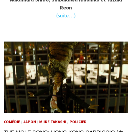
Reon
(suite…)
COMÉDIE
/
JAPON
/
MIIKE TAKASHI
/
POLICIER