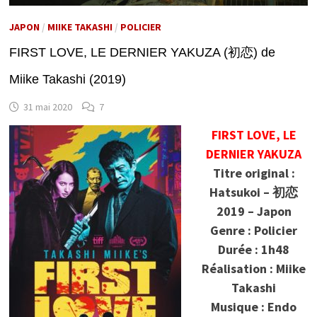
JAPON
/
MIIKE TAKASHI
/
POLICIER
FIRST LOVE, LE DERNIER YAKUZA (初恋) de
Miike Takashi (2019)
31 mai 2020
7
FIRST LOVE, LE
DERNIER YAKUZA
Titre original :
Hatsukoi – 初恋
2019 – Japon
Genre : Policier
Durée : 1h48
Réalisation : Miike
Takashi
Musique : Endo