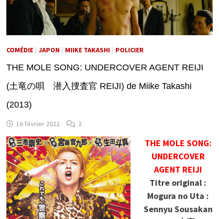
COMÉDIE
/
JAPON
/
MIIKE TAKASHI
/
POLICIER
THE MOLE SONG: UNDERCOVER AGENT REIJI
(土竜の唄 潜入捜査官 REIJI) de Miike Takashi
(2013)
16 février 2022
2
THE MOLE SONG:
UNDERCOVER
AGENT REIJI
Titre original :
Mogura no Uta :
Sennyu Sousakan