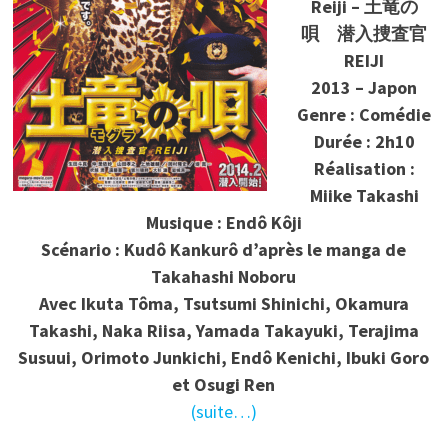
Reiji – 土竜の
唄 潜入捜査官
REIJI
2013 – Japon
Genre : Comédie
Durée : 2h10
Réalisation :
Miike Takashi
Musique : Endô Kôji
Scénario : Kudô Kankurô d’après le manga de
Takahashi Noboru
Avec
Ikuta Tôma, Tsutsumi Shinichi, Okamura
Takashi, Naka Riisa, Yamada Takayuki, Terajima
Susuui, Orimoto Junkichi, Endô Kenichi, Ibuki Goro
et Osugi Ren
(suite…)