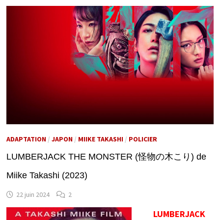
ADAPTATION
/
JAPON
/
MIIKE TAKASHI
/
POLICIER
LUMBERJACK THE MONSTER (怪物の木こり) de
Miike Takashi (2023)
22 juin 2024
2
LUMBERJACK