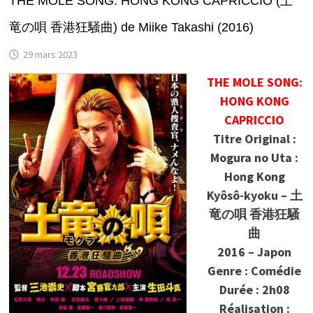
THE MOLE SONG: HONG KONG CAPRICCIO (土
竜の唄 香港狂騒曲) de Miike Takashi (2016)
29 mars 2023
THE MOLE SONG:
HONG KONG
CAPRICCIO
Titre Original :
Mogura no Uta :
Hong Kong
Kyôsô-kyoku – 土
竜の唄 香港狂騒
曲
2016 – Japon
Genre : Comédie
Durée : 2h08
Réalisation :