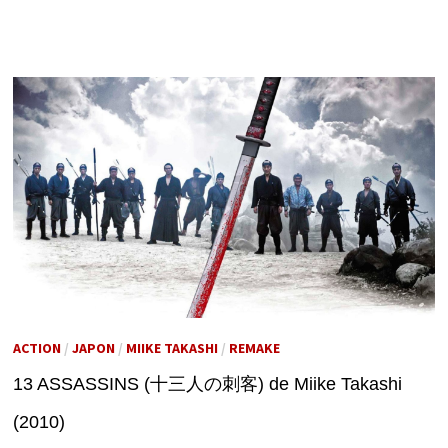
ACTION
/
JAPON
/
MIIKE TAKASHI
/
REMAKE
13 ASSASSINS (十三人の刺客) de Miike Takashi
(2010)