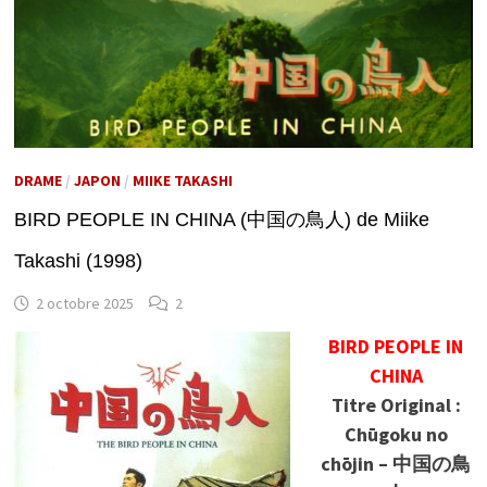
DRAME
/
JAPON
/
MIIKE TAKASHI
BIRD PEOPLE IN CHINA (中国の鳥人) de Miike
Takashi (1998)
2 octobre 2025
2
BIRD PEOPLE IN
CHINA
Titre Original :
Chūgoku no
chōjin – 中国の鳥