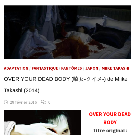
ADAPTATION
/
FANTASTIQUE
/
FANTÔMES
/
JAPON
/
MIIKE TAKASHI
OVER YOUR DEAD BODY (喰女-クイメ-) de Miike
Takashi (2014)
28 février 2016
0
OVER YOUR DEAD
BODY
Titre original :