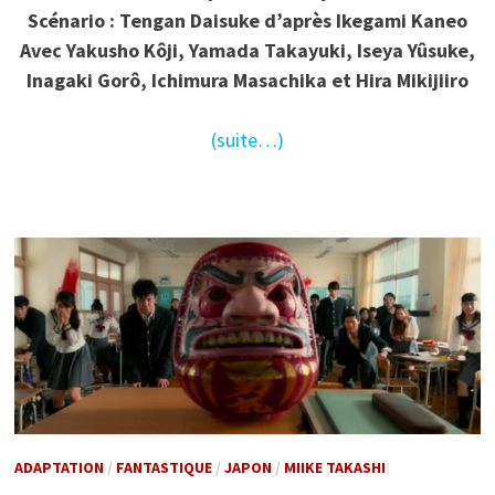
Scénario : Tengan Daisuke d’après Ikegami Kaneo
Avec Yakusho Kôji, Yamada Takayuki, Iseya Yûsuke,
Inagaki Gorô, Ichimura Masachika et Hira Mikijiiro
(suite…)
ADAPTATION
/
FANTASTIQUE
/
JAPON
/
MIIKE TAKASHI