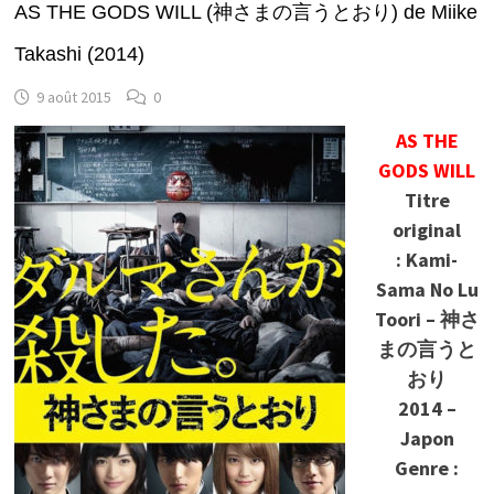
AS THE GODS WILL (神さまの言うとおり) de Miike
Takashi (2014)
9 août 2015
0
AS THE
GODS WILL
Titre
original
: Kami-
Sama No Lu
Toori – 神さ
まの言うと
おり
2014 –
Japon
Genre :