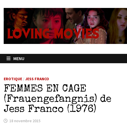
Passer
au
contenu
MENU
EROTIQUE
/
JESS FRANCO
FEMMES EN CAGE
(Frauengefangnis) de
Jess Franco (1976)
18 novembre 2015