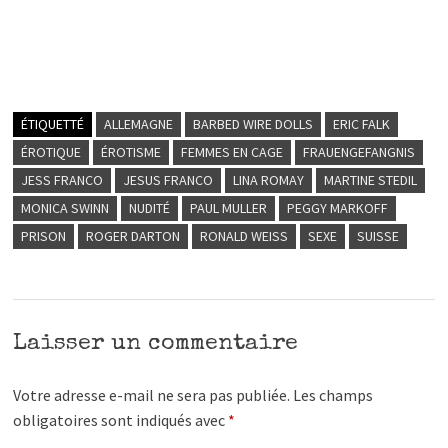
ÉTIQUETTÉ
ALLEMAGNE
BARBED WIRE DOLLS
ERIC FALK
ÉROTIQUE
ÉROTISME
FEMMES EN CAGE
FRAUENGEFANGNIS
JESS FRANCO
JESUS FRANCO
LINA ROMAY
MARTINE STEDIL
MONICA SWINN
NUDITÉ
PAUL MULLER
PEGGY MARKOFF
PRISON
ROGER DARTON
RONALD WEISS
SEXE
SUISSE
Laisser un commentaire
Votre adresse e-mail ne sera pas publiée.
Les champs
obligatoires sont indiqués avec
*