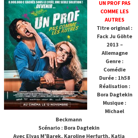
UN PROF PAS
COMME LES
AUTRES
Titre original :
Fack Ju Göhte
2013 –
Allemagne
Genre :
Comédie
Durée : 1h58
Réalisation :
Bora Dagtekin
Musique :
Michael
Beckmann
Scénario : Bora Dagtekin
Avec Elyas M’Barek, Karoline Herfurth, Katja