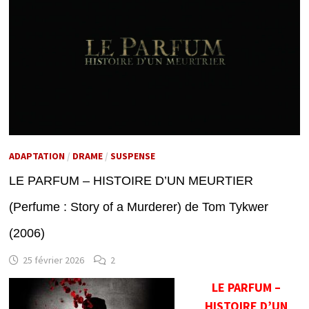
ADAPTATION
/
DRAME
/
SUSPENSE
LE PARFUM – HISTOIRE D’UN MEURTIER
(Perfume : Story of a Murderer) de Tom Tykwer
(2006)
25 février 2026
2
LE PARFUM –
HISTOIRE D’UN