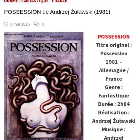
DRAME
/
FANTASTIQUE
/
FRANCE
POSSESSION de Andrzej Żuławski (1981)
8 mai 2016
0
POSSESSION
Titre original :
Possession
1981 –
Allemagne /
France
Genre :
Fantastique
Durée : 2h04
Réalisation :
Andrzej Żuławski
Musique :
Andrzej