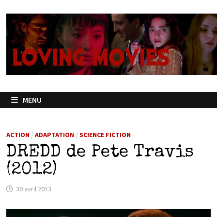
Passer
au
contenu
MENU
ACTION
/
ADAPTATION
/
SCIENCE FICTION
DREDD de Pete Travis
(2012)
30 avril 2013