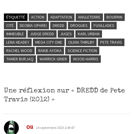
ÉTIQUETTÉ
ACTION
ADAPTATION
ANGLETERRE
BOURRIN
CITÉ
DEOBIA OPAREI
DREDD
DROGUES
FUSILLADES
IMMEUBLE
JUDGE DREDD
JUGES
KARL URBAN
LENA HEADEY
MEGA CITY ONE
OLIVIA THIRLBY
PETE TRAVIS
RACHEL WOOD
RAKIE AYOKA
SCIENCE FICTION
TAMER BURJAQ
WARRICK GRIER
WOOD HARRIS
Une réflexion sur «
DREDD de Pete
Travis (2012)
»
dit :
Oli
14 septembre 2023 à 8h47