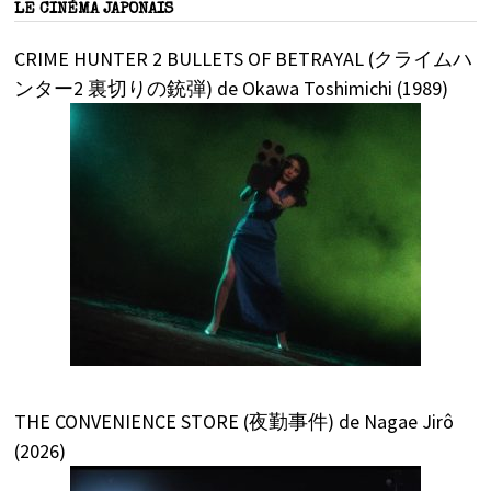
LE CINÉMA JAPONAIS
CRIME HUNTER 2 BULLETS OF BETRAYAL (クライムハ
ンター2 裏切りの銃弾) de Okawa Toshimichi (1989)
THE CONVENIENCE STORE (夜勤事件) de Nagae Jirô
(2026)