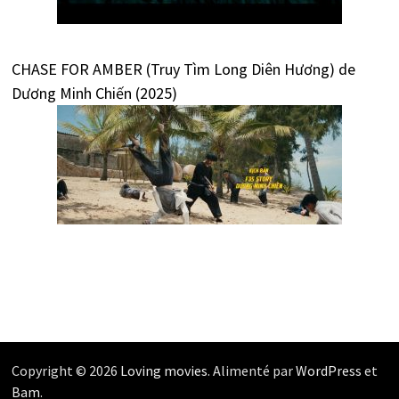
CHASE FOR AMBER (Truy Tìm Long Diên Hương) de
Dương Minh Chiến (2025)
Copyright © 2026
Loving movies
. Alimenté par
WordPress
et
Bam
.