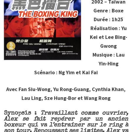
2002 – Taïwan
Genre : Boxe
Durée : 1h25
Réalisation : Yu
Kei et Lee Bing-
Gwong
Musique : Lau
Yin-Hing
Scénario : Ng Yim et Kai Fai
Avec Fan Siu-Wong, Yu Rong-Guang, Cynthia Khan,
Lau Ling, Sze Hung-Bor et Wang Rong
Synopsis :
Travaillant comme ouvrier,
Alex se fait repérer par un ancien
boxeur qui va l’entraîner sur le ring à
son tour. Repoussant ses limites, Alex va