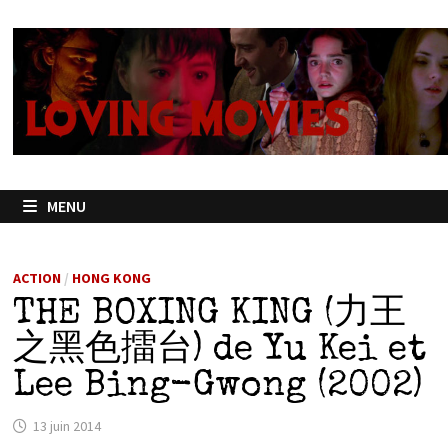
Passer
au
contenu
MENU
ACTION
/
HONG KONG
THE BOXING KING (力王
之黑色擂台) de Yu Kei et
Lee Bing-Gwong (2002)
13 juin 2014