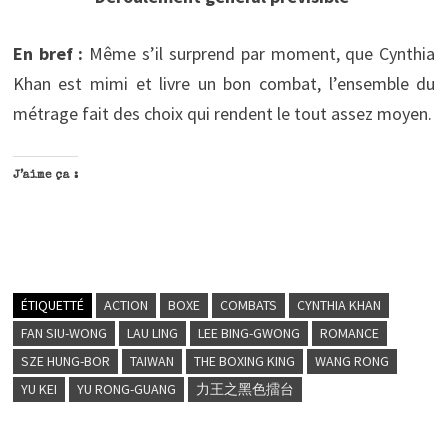
En bref :
Même s’il surprend par moment, que Cynthia
Khan est mimi et livre un bon combat, l’ensemble du
métrage fait des choix qui rendent le tout assez moyen.
J’aime ça :
ÉTIQUETTÉ
ACTION
BOXE
COMBATS
CYNTHIA KHAN
FAN SIU-WONG
LAU LING
LEE BING-GWONG
ROMANCE
SZE HUNG-BOR
TAIWAN
THE BOXING KING
WANG RONG
YU KEI
YU RONG-GUANG
力王之黑色擂台