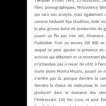
Takayuki (Crows Zero, 13 Assassins, Le
films pornographiques, Mitsushima Shi
qui sera son acolyte, mais également d
comme Ishibashi Ryo (Audition, Aniki mo
la plus grosse boite de production du ge
jouant un flic pas très net, Kitamura 
Forbidden Fruit ou encore Kill Bill) e
auquel on peut ajouter la présence de 
actrices qui débutent et se montrent pl
m’attendais pas à revoir de sitôt à l’éc
toute jeune Morita Misato, jouant un r
s’arrête pas là, puisque derrière la c
Derrière la chaise de réalisateur, ils s
productif dans le domaine des séri
l’intéressant 100 Yen Love, et pour fi