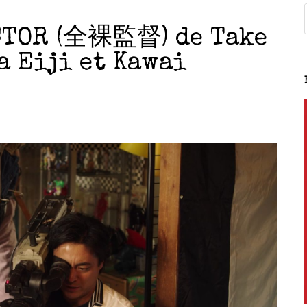
CTOR (全裸監督) de Take
a Eiji et Kawai