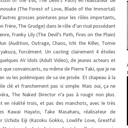
sson of the Evil, The Devil’s Path) en réalisateur de
nnosuke (The Forest of Love, Blade of the Immortal)
’autres grosses pointures pour les rôles importants,
n Frère, The Grudge) dans le rôle d’un rival possédant
nre, Franky Lily (The Devil’s Path, Fires on the Plain)
Jun (Audition, Outrage, Chaos, Ichi the Killer, Tomie
n yakuza, forcément. Un casting clairement 4 étoiles
quelques AV Idols (Adult Video), de jeunes acteurs et
us que convaincants, ou même de Pierre Taki, que je ne
ran vu les polémiques de sa vie privée. Et chapeau à la
ôle clé et franchement pas si simple. Mais oui, ça ne
améra, The Naked Director n’a pas à rougir non plus.
ont en réalité trois, et pas des manchots, avec le très
es Kawai Hayato, Take Masaharu, réalisateur de
nir Uchida Eiji (Kazoku Gokko, Lowlife Love, Greatful