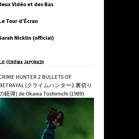
Jeux Vidéo et des Bas
Le Tour d’Écran
Sarah Nicklin (official)
LE CINÉMA JAPONAIS
CRIME HUNTER 2 BULLETS OF
BETRAYAL (クライムハンター2 裏切り
の銃弾) de Okawa Toshimichi (1989)