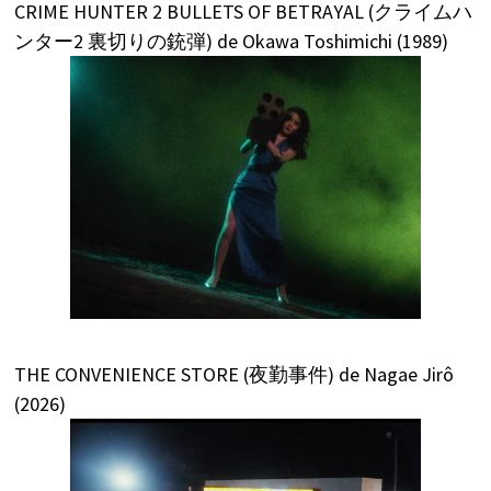
CRIME HUNTER 2 BULLETS OF BETRAYAL (クライムハ
ンター2 裏切りの銃弾) de Okawa Toshimichi (1989)
THE CONVENIENCE STORE (夜勤事件) de Nagae Jirô
(2026)