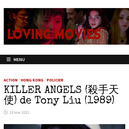
Passer
au
contenu
MENU
ACTION
/
HONG KONG
/
POLICIER
KILLER ANGELS (殺手天
使) de Tony Liu (1989)
18 mai 2022