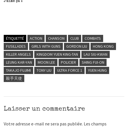
J’aime ça :
ÉTIQUETTÉ
ACTION
CHANSON
CLUB
COMBATS
FUSILLADES
GIRLS WITH GUNS
GORDON LIU
HONG KONG
KILLER ANGELS
KINGDOM YUEN KING-TAN
LAU SIU-KWAN
LEUNG KAR-YAN
MOON LEE
POLICIER
SHING FUI-ON
TAKAJO FUJIMI
TONY LIU
ULTRA FORCE 1
YUEN HUNG
殺手天使
Laisser un commentaire
Votre adresse e-mail ne sera pas publiée.
Les champs