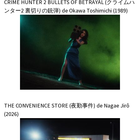
CRIME HUNTER 2 BULLETS OF BETRAYAL (クライムハ
ンター2 裏切りの銃弾) de Okawa Toshimichi (1989)
THE CONVENIENCE STORE (夜勤事件) de Nagae Jirô
(2026)