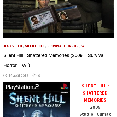
JEUX VIDÉO
/
SILENT HILL
/
SURVIVAL HORROR
/
WII
Silent Hill : Shattered Memories (2009 – Survival
Horror – Wii)
16 août 2018
0
SILENT HILL :
SHATTERED
MEMORIES
2009
Studio : Climax