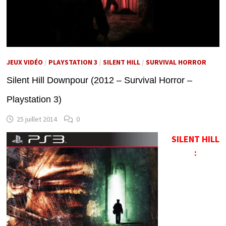
JEUX VIDÉO
/
PLAYSTATION 3
/
SILENT HILL
/
SURVIVAL HORROR
Silent Hill Downpour (2012 – Survival Horror –
Playstation 3)
25 juillet 2014
0
SILENT HILL
: