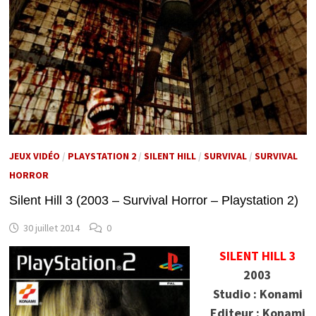
JEUX VIDÉO
/
PLAYSTATION 2
/
SILENT HILL
/
SURVIVAL
/
SURVIVAL
HORROR
Silent Hill 3 (2003 – Survival Horror – Playstation 2)
30 juillet 2014
0
SILENT HILL 3
2003
Studio : Konami
Editeur : Konami