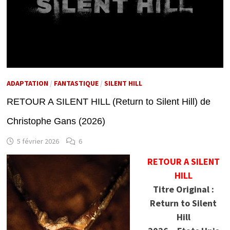
ADAPTATION
/
FANTASTIQUE
/
SILENT HILL
RETOUR A SILENT HILL (Return to Silent Hill) de
Christophe Gans (2026)
5 février 2026
6
RETOUR A SILENT
HILL
Titre Original :
Return to Silent
Hill