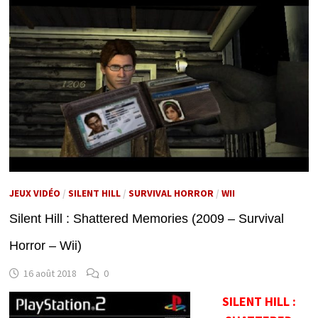
JEUX VIDÉO
/
SILENT HILL
/
SURVIVAL HORROR
/
WII
Silent Hill : Shattered Memories (2009 – Survival
Horror – Wii)
16 août 2018
0
SILENT HILL :