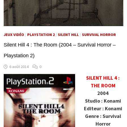
JEUX VIDÉO
/
PLAYSTATION 2
/
SILENT HILL
/
SURVIVAL HORROR
Silent Hill 4 : The Room (2004 – Survival Horror –
Playstation 2)
6 août 2014
0
SILENT HILL 4 :
THE ROOM
2004
Studio : Konami
Editeur : Konami
Genre : Survival
Horror