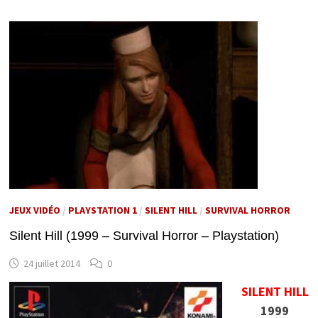
JEUX VIDÉO
/
PLAYSTATION 1
/
SILENT HILL
/
SURVIVAL HORROR
Silent Hill (1999 – Survival Horror – Playstation)
24 juillet 2014
0
SILENT HILL
1999