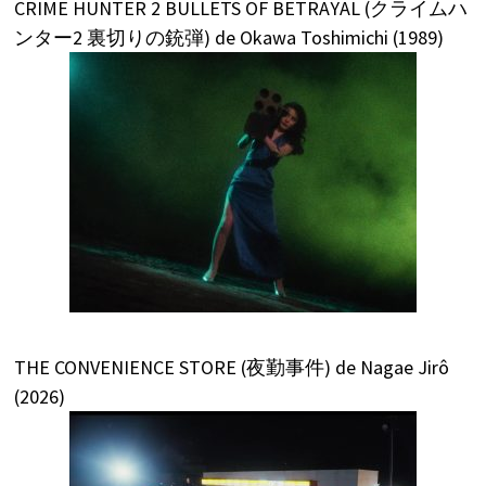
CRIME HUNTER 2 BULLETS OF BETRAYAL (クライムハ
ンター2 裏切りの銃弾) de Okawa Toshimichi (1989)
THE CONVENIENCE STORE (夜勤事件) de Nagae Jirô
(2026)