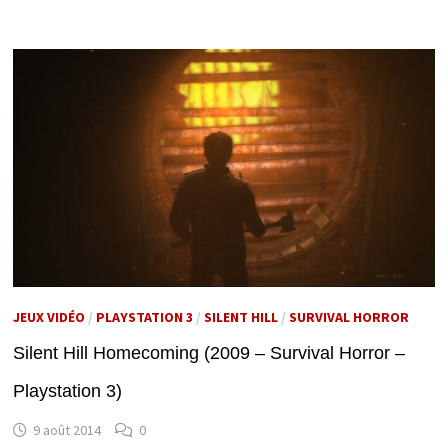
JEUX VIDÉO
/
PLAYSTATION 3
/
SILENT HILL
/
SURVIVAL HORROR
Silent Hill Homecoming (2009 – Survival Horror –
Playstation 3)
9 août 2014
0