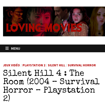
Passer
au
contenu
MENU
JEUX VIDÉO
/
PLAYSTATION 2
/
SILENT HILL
/
SURVIVAL HORROR
Silent Hill 4 : The
Room (2004 – Survival
Horror – Playstation
2)