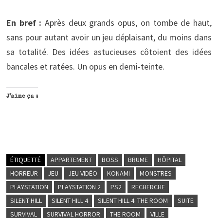
En bref :
Après deux grands opus, on tombe de haut,
sans pour autant avoir un jeu déplaisant, du moins dans
sa totalité. Des idées astucieuses côtoient des idées
bancales et ratées. Un opus en demi-teinte.
J’aime ça :
ÉTIQUETTÉ
APPARTEMENT
BOSS
BRUME
HÔPITAL
HORREUR
JEU
JEU VIDÉO
KONAMI
MONSTRES
PLAYSTATION
PLAYSTATION 2
PS2
RECHERCHE
SILENT HILL
SILENT HILL 4
SILENT HILL 4: THE ROOM
SUITE
SURVIVAL
SURVIVAL HORROR
THE ROOM
VILLE