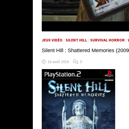
JEUX VIDÉO
/
SILENT HILL
/
SURVIVAL HORROR
/
Silent Hill : Shattered Memories (2009
16 août 2018
0