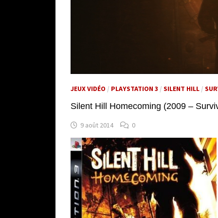
JEUX VIDÉO
/
PLAYSTATION 3
/
SILENT HILL
/
SUR
Silent Hill Homecoming (2009 – Surviv
9 août 2014
0