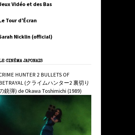
Jeux Vidéo et des Bas
Le Tour d’Écran
Sarah Nicklin (official)
LE CINÉMA JAPONAIS
CRIME HUNTER 2 BULLETS OF
BETRAYAL (クライムハンター2 裏切り
の銃弾) de Okawa Toshimichi (1989)