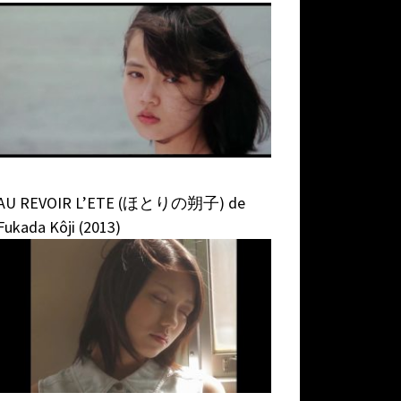
AU REVOIR L’ETE (ほとりの朔子) de
Fukada Kôji (2013)