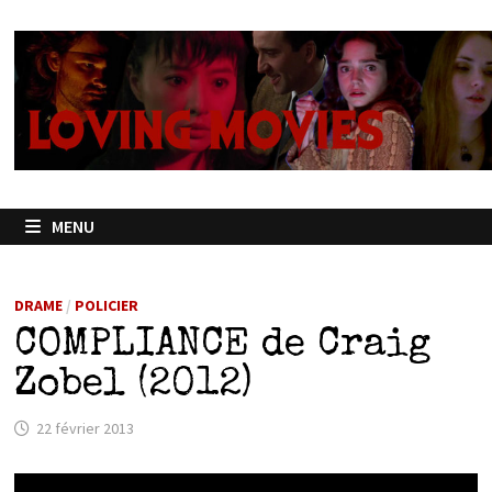
Passer
au
contenu
MENU
DRAME
/
POLICIER
COMPLIANCE de Craig
Zobel (2012)
22 février 2013