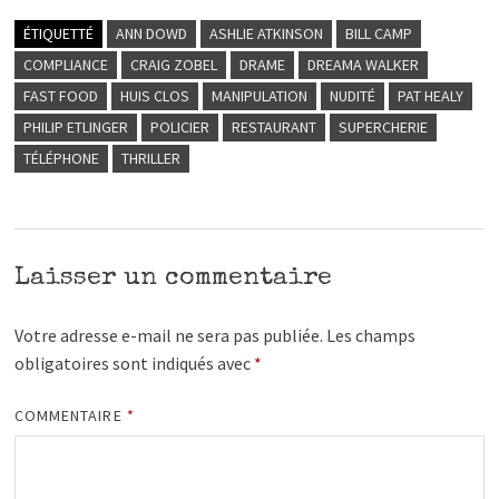
ÉTIQUETTÉ
ANN DOWD
ASHLIE ATKINSON
BILL CAMP
COMPLIANCE
CRAIG ZOBEL
DRAME
DREAMA WALKER
FAST FOOD
HUIS CLOS
MANIPULATION
NUDITÉ
PAT HEALY
PHILIP ETLINGER
POLICIER
RESTAURANT
SUPERCHERIE
TÉLÉPHONE
THRILLER
Laisser un commentaire
Votre adresse e-mail ne sera pas publiée.
Les champs
obligatoires sont indiqués avec
*
COMMENTAIRE
*