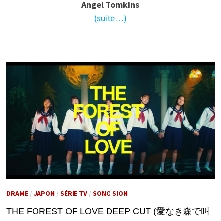
Angel Tomkins
(suite…)
DRAME
/
JAPON
/
SÉRIE TV
/
SONO SION
THE FOREST OF LOVE DEEP CUT (愛なき森で叫