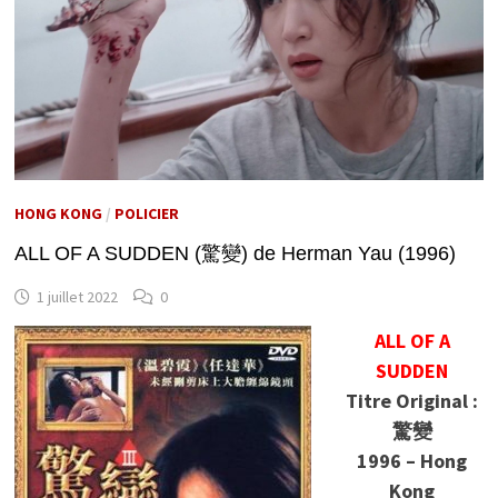
HONG KONG
/
POLICIER
ALL OF A SUDDEN (驚變) de Herman Yau (1996)
1 juillet 2022
0
ALL OF A
SUDDEN
Titre Original :
驚變
1996 – Hong
Kong