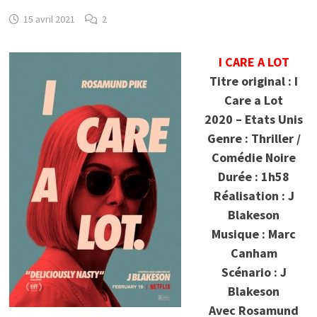
15 avril 2021
2
I CARE A LOT
Titre original : I
Care a Lot
2020 – Etats Unis
Genre : Thriller /
Comédie Noire
Durée : 1h58
Réalisation : J
Blakeson
Musique : Marc
Canham
Scénario : J
Blakeson
Avec Rosamund