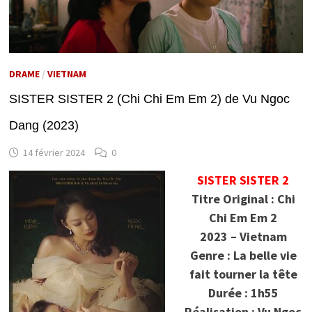
DRAME
/
VIETNAM
SISTER SISTER 2 (Chi Chi Em Em 2) de Vu Ngoc
Dang (2023)
14 février 2024
0
SISTER SISTER 2
Titre Original : Chi
Chi Em Em 2
2023 – Vietnam
Genre : La belle vie
fait tourner la tête
Durée : 1h55
Réalisation : Vu Ngoc