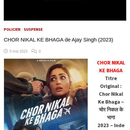
POLICIER
/
SUSPENSE
CHOR NIKAL KE BHAGA de Ajay Singh (2023)
5 mai 2023
0
CHOR NIKAL
KE BHAGA
Titre
Original :
Chor Nikal
Ke Bhaga –
चोर निकल के
भागा
2023 – Inde