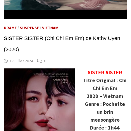
DRAME
/
SUSPENSE
/
VIETNAM
SISTER SISTER (Chi Chi Em Em) de Kathy Uyen
(2020)
17 juillet 2024
0
SISTER SISTER
Titre Original : Chi
Chi Em Em
2020 – Vietnam
Genre : Pochette
un brin
mensongère
Durée : 1h44