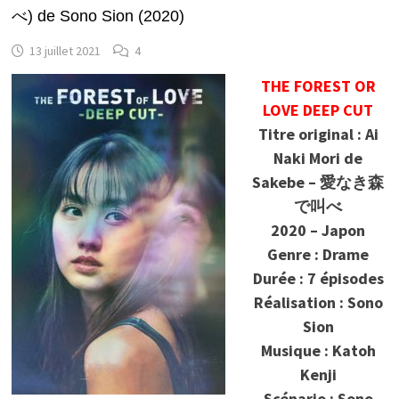
べ) de Sono Sion (2020)
13 juillet 2021
4
THE FOREST OR
LOVE DEEP CUT
Titre original : Ai
Naki Mori de
Sakebe – 愛なき森
で叫べ
2020 – Japon
Genre : Drame
Durée : 7 épisodes
Réalisation : Sono
Sion
Musique : Katoh
Kenji
Scénario : Sono