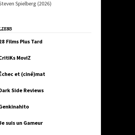
Steven Spielberg (2026)
LIENS
28 Films Plus Tard
CritiKs MoviZ
Échec et (ciné)mat
Dark Side Reviews
Genkinahito
Je suis un Gameur