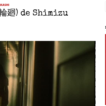
AKASHI
(輪廻) de Shimizu