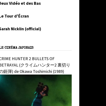
Jeux Vidéo et des Bas
Le Tour d’Écran
Sarah Nicklin (official)
LE CINÉMA JAPONAIS
CRIME HUNTER 2 BULLETS OF
BETRAYAL (クライムハンター2 裏切り
の銃弾) de Okawa Toshimichi (1989)