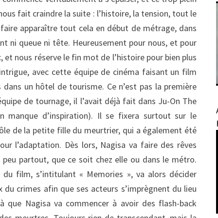
s fait craindre la suite : l’histoire, la tension, tout le
s faire apparaître tout cela en début de métrage, dans
nt ni queue ni tête. Heureusement pour nous, et pour
, et nous réserve le fin mot de l’histoire pour bien plus
 intrigue, avec cette équipe de cinéma faisant un film
ts dans un hôtel de tourisme. Ce n’est pas la première
équipe de tournage, il l’avait déjà fait dans Ju-On The
 manque d’inspiration). Il se fixera surtout sur le
le de la petite fille du meurtrier, qui a également été
pour l’adaptation. Dès lors, Nagisa va faire des rêves
un peu partout, que ce soit chez elle ou dans le métro.
r du film, s’intitulant « Memories », va alors décider
x du crimes afin que ses acteurs s’imprègnent du lieu
e là que Nagisa va commencer à avoir des flash-back
 des meurtres. Toujours rien de transcendant, mais la