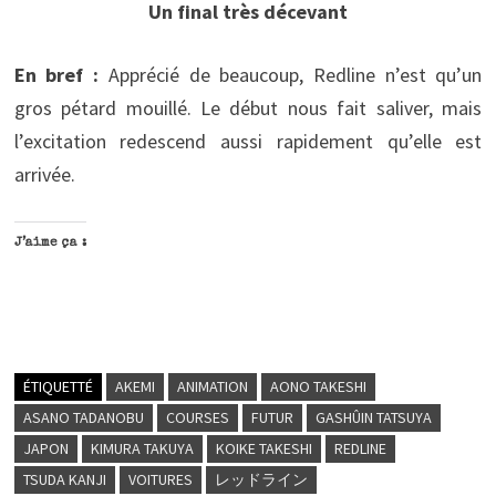
Un final très décevant
En bref :
Apprécié de beaucoup, Redline n’est qu’un
gros pétard mouillé. Le début nous fait saliver, mais
l’excitation redescend aussi rapidement qu’elle est
arrivée.
J’aime ça :
ÉTIQUETTÉ
AKEMI
ANIMATION
AONO TAKESHI
ASANO TADANOBU
COURSES
FUTUR
GASHÛIN TATSUYA
JAPON
KIMURA TAKUYA
KOIKE TAKESHI
REDLINE
TSUDA KANJI
VOITURES
レッドライン