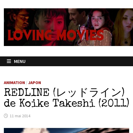
Passer
au
contenu
MENU
ANIMATION
/
JAPON
REDLINE (レッドライン)
de Koike Takeshi (2011)
11 mai 2014