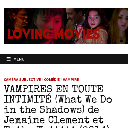
Passer
au
contenu
MENU
CAMÉRA SUBJECTIVE
/
COMÉDIE
/
VAMPIRE
VAMPIRES EN TOUTE
INTIMITÉ (What We Do
in the Shadows) de
Jemaine Clement et