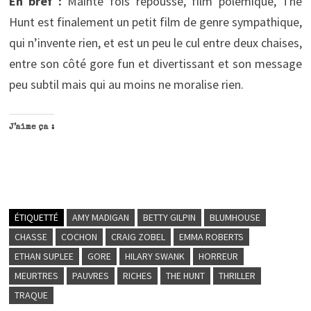
En bref :
Mainte fois repoussé, film polémique, The
Hunt est finalement un petit film de genre sympathique,
qui n’invente rien, et est un peu le cul entre deux chaises,
entre son côté gore fun et divertissant et son message
peu subtil mais qui au moins ne moralise rien.
J’aime ça :
ÉTIQUETTÉ
AMY MADIGAN
BETTY GILPIN
BLUMHOUSE
CHASSE
COCHON
CRAIG ZOBEL
EMMA ROBERTS
ETHAN SUPLEE
GORE
HILARY SWANK
HORREUR
MEURTRES
PAUVRES
RICHES
THE HUNT
THRILLER
TRAQUE