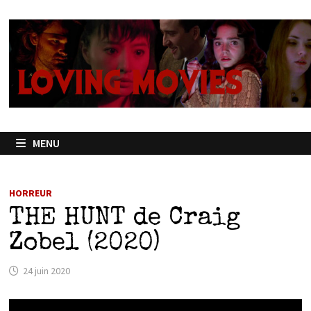
Passer
au
contenu
MENU
HORREUR
THE HUNT de Craig
Zobel (2020)
24 juin 2020