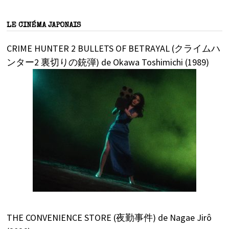
LE CINÉMA JAPONAIS
CRIME HUNTER 2 BULLETS OF BETRAYAL (クライムハ
ンター2 裏切りの銃弾) de Okawa Toshimichi (1989)
THE CONVENIENCE STORE (夜勤事件) de Nagae Jirô