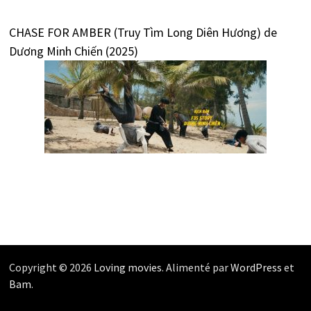
CHASE FOR AMBER (Truy Tìm Long Diên Hương) de
Dương Minh Chiến (2025)
Copyright © 2026
Loving movies
. Alimenté par
WordPress
et
Bam
.