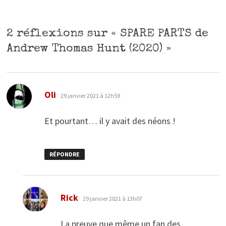
2 réflexions sur «
SPARE PARTS de
Andrew Thomas Hunt (2020)
»
dit :
Oli
29 janvier 2021 à 12h59
Et pourtant… il y avait des néons !
RÉPONDRE
dit :
Rick
29 janvier 2021 à 13h07
La preuve que même un fan des