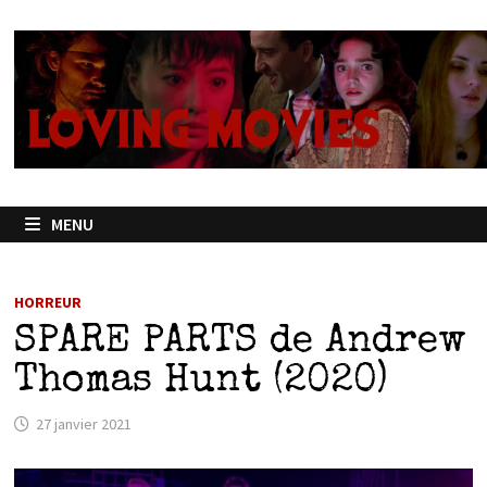
Passer
au
contenu
MENU
HORREUR
SPARE PARTS de Andrew
Thomas Hunt (2020)
27 janvier 2021