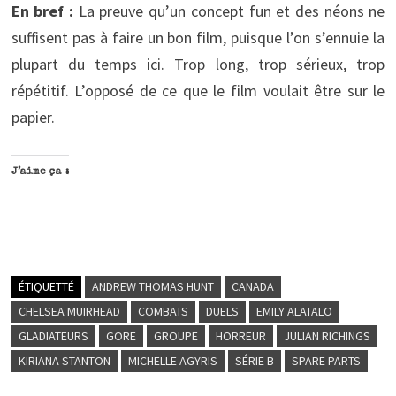
En bref :
La preuve qu’un concept fun et des néons ne
suffisent pas à faire un bon film, puisque l’on s’ennuie la
plupart du temps ici. Trop long, trop sérieux, trop
répétitif. L’opposé de ce que le film voulait être sur le
papier.
J’aime ça :
ÉTIQUETTÉ
ANDREW THOMAS HUNT
CANADA
CHELSEA MUIRHEAD
COMBATS
DUELS
EMILY ALATALO
GLADIATEURS
GORE
GROUPE
HORREUR
JULIAN RICHINGS
KIRIANA STANTON
MICHELLE AGYRIS
SÉRIE B
SPARE PARTS