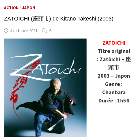
ACTION
/
JAPON
ZATOICHI (座頭市) de Kitano Takeshi (2003)
4 octobre 2021
6
ZATOICHI
Titre original
: Zatōichi – 座
頭市
2003 – Japon
Genre :
Chanbara
Durée : 1h56