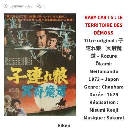
6 janvier 2022
8
BABY CART 5 : LE
TERRITOIRE DES
DÉMONS
Titre original : 子
連れ狼 冥府魔
道 – Kozure
Ōkami:
Meifumando
1973 – Japon
Genre : Chanbara
Durée : 1h29
Réalisation :
Misumi Kenji
Musique : Sakurai
Eiken