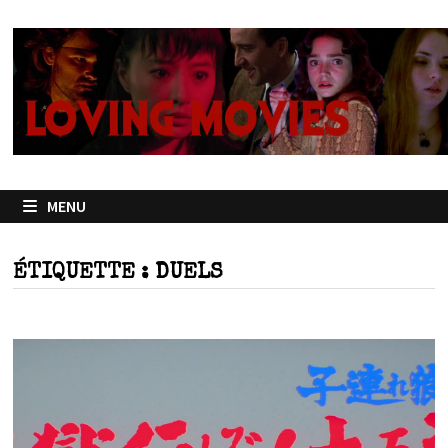
Passer
au
contenu
MENU
ÉTIQUETTE :
DUELS