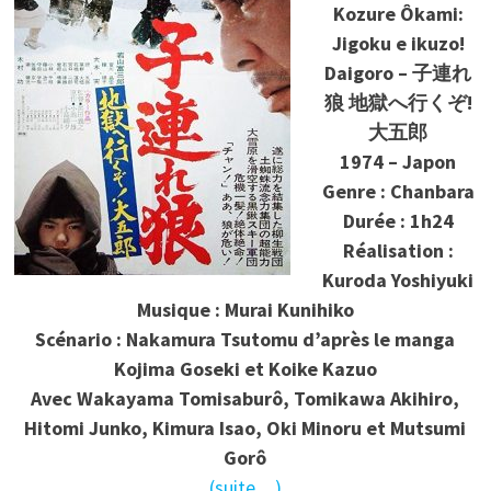
Kozure Ôkami:
Jigoku e ikuzo!
Daigoro – 子連れ
狼 地獄へ行くぞ!
大五郎
1974 – Japon
Genre : Chanbara
Durée : 1h24
Réalisation :
Kuroda Yoshiyuki
Musique : Murai Kunihiko
Scénario : Nakamura Tsutomu d’après le manga
Kojima Goseki et Koike Kazuo
Avec Wakayama Tomisaburô, Tomikawa Akihiro,
Hitomi Junko, Kimura Isao, Oki Minoru et Mutsumi
Gorô
(suite…)