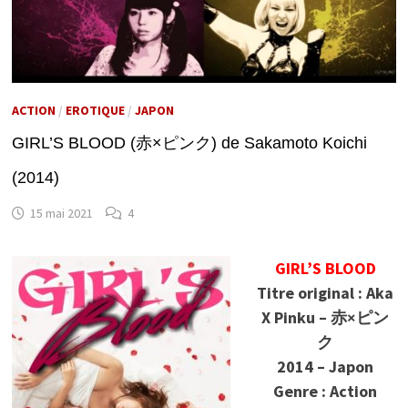
ACTION
/
EROTIQUE
/
JAPON
GIRL’S BLOOD (赤×ピンク) de Sakamoto Koichi
(2014)
15 mai 2021
4
GIRL’S BLOOD
Titre original : Aka
X Pinku – 赤×ピン
ク
2014 – Japon
Genre : Action