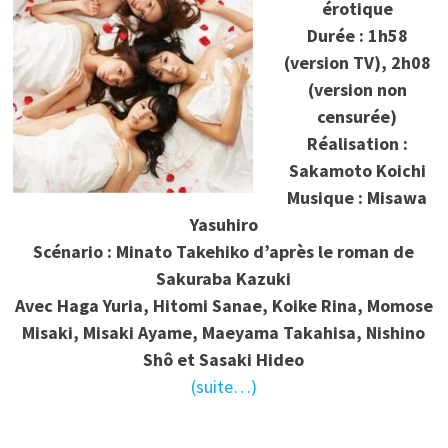
érotique
Durée : 1h58
(version TV), 2h08
(version non
censurée)
Réalisation :
Sakamoto Koichi
Musique : Misawa
Yasuhiro
Scénario : Minato Takehiko d’après le roman de
Sakuraba Kazuki
Avec Haga Yuria, Hitomi Sanae, Koike Rina, Momose
Misaki, Misaki Ayame, Maeyama Takahisa, Nishino
Shô et Sasaki Hideo
(suite…)