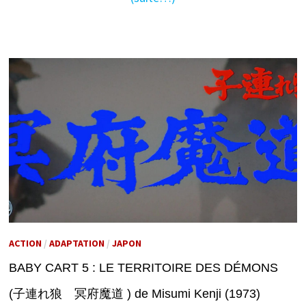
ACTION
/
ADAPTATION
/
JAPON
BABY CART 5 : LE TERRITOIRE DES DÉMONS
(子連れ狼 冥府魔道 ) de Misumi Kenji (1973)