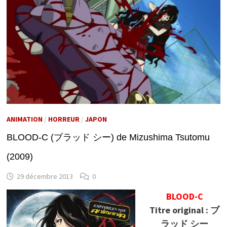
ANIMATION
/
HORREUR
/
JAPON
BLOOD-C (ブラッド シー) de Mizushima Tsutomu
(2009)
29 décembre 2013
0
BLOOD-C
Titre original : ブ
ラッド シー