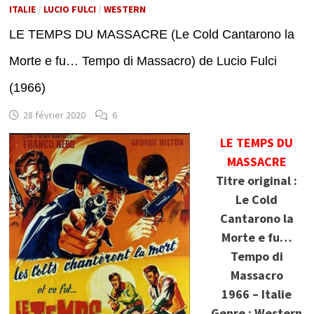
ITALIE
/
LUCIO FULCI
/
WESTERN
LE TEMPS DU MASSACRE (Le Cold Cantarono la
Morte e fu… Tempo di Massacro) de Lucio Fulci
(1966)
28 février 2020
6
LE TEMPS DU
MASSACRE
Titre original :
Le Cold
Cantarono la
Morte e fu…
Tempo di
Massacro
1966 – Italie
Genre : Western