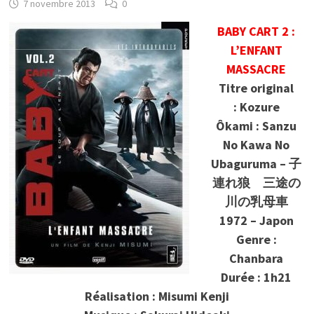
7 novembre 2013
0
BABY CART 2 :
L’ENFANT
MASSACRE
Titre original
: Kozure
Ôkami : Sanzu
No Kawa No
Ubaguruma – 子
連れ狼 三途の
川の乳母車
1972 – Japon
Genre :
Chanbara
Durée : 1h21
Réalisation : Misumi Kenji