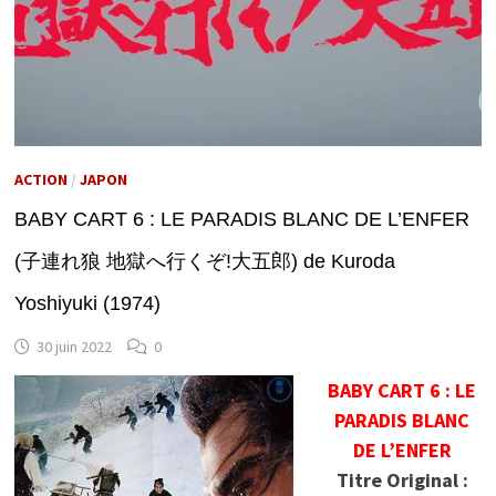
ACTION
/
JAPON
BABY CART 6 : LE PARADIS BLANC DE L’ENFER
(子連れ狼 地獄へ行くぞ!大五郎) de Kuroda
Yoshiyuki (1974)
30 juin 2022
0
BABY CART 6 : LE
PARADIS BLANC
DE L’ENFER
Titre Original :