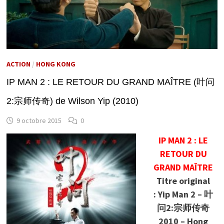
ACTION
/
HONG KONG
IP MAN 2 : LE RETOUR DU GRAND MAÎTRE (叶问
2:宗师传奇) de Wilson Yip (2010)
9 octobre 2015
0
IP MAN 2 : LE
RETOUR DU
GRAND MAÎTRE
Titre original
: Yip Man 2 – 叶
问2:宗师传奇
2010 – Hong