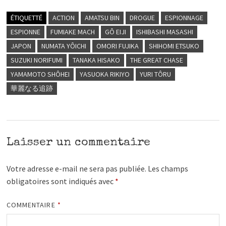
ÉTIQUETTÉ
ACTION
AMATSU BIN
DROGUE
ESPIONNAGE
ESPIONNE
FUMIAKE MACH
GÔ EIJI
ISHIBASHI MASASHI
JAPON
NUMATA YÔICHI
OMORI FUJIKA
SHIHOMI ETSUKO
SUZUKI NORIFUMI
TANAKA HISAKO
THE GREAT CHASE
YAMAMOTO SHÔHEI
YASUOKA RIKIYO
YURI TÔRU
華麗なる追跡
Laisser un commentaire
Votre adresse e-mail ne sera pas publiée.
Les champs
obligatoires sont indiqués avec
*
COMMENTAIRE
*