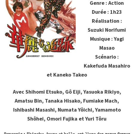
Genre : Action
Durée : 1h23
Réalisation :
Suzuki Norifumi
Musique : Yagi
Masao
Scénario :
Kakefuda Masahiro
et Kaneko Takeo
Avec Shihomi Etsuko, Gô Eiji, Yasuoka Rikiyo,
Amatsu Bin, Tanaka Hisako, Fumiake Mach,
Ishibashi Masashi, Numata Yôichi, Yamamoto
Shôhei, Omori Fujika et Yuri Tôru