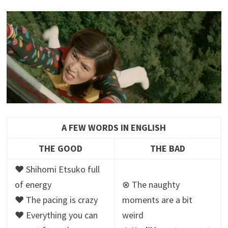
A FEW WORDS IN ENGLISH
THE GOOD
THE BAD
♥ Shihomi Etsuko full
of energy
⊗ The naughty
♥ The pacing is crazy
moments are a bit
♥ Everything you can
weird