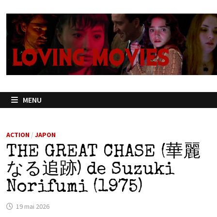
Passer
au
contenu
MENU
ACTION
/
JAPON
THE GREAT CHASE (華麗
なる追跡) de Suzuki
Norifumi (1975)
19 mai 2026