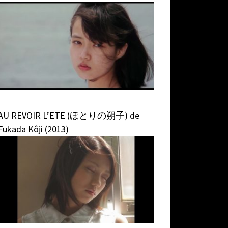
AU REVOIR L’ETE (ほとりの朔子) de
Fukada Kôji (2013)