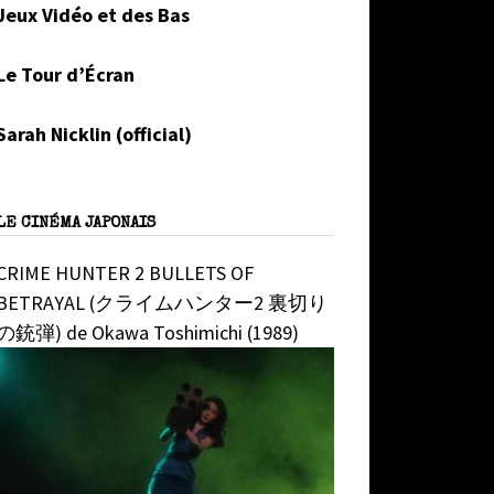
Jeux Vidéo et des Bas
Le Tour d’Écran
Sarah Nicklin (official)
LE CINÉMA JAPONAIS
CRIME HUNTER 2 BULLETS OF
BETRAYAL (クライムハンター2 裏切り
の銃弾) de Okawa Toshimichi (1989)