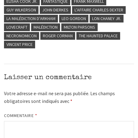
ELISHA COOK JR.
FANTASTIQUE
FRANK MAXWELL
GUY WILKERSON
JOHN DIERKES
L’AFFAIRE CHARLES DEXTER
LA MALÉDICTION D’ARKHAM
LEO GORDON
LON CHANEY JR.
LOVECRAFT
MALÉDICTION
MILTON PARSONS
NECRONOMICON
ROGER CORMAN
THE HAUNTED PALACE
VINCENT PRICE
Laisser un commentaire
Votre adresse e-mail ne sera pas publiée.
Les champs
obligatoires sont indiqués avec
*
COMMENTAIRE
*