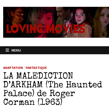
Passer
au
contenu
MENU
ADAPTATION
/
FANTASTIQUE
LA MALEDICTION
D’ARKHAM (The Haunted
Palace) de Roger
Corman (1963)