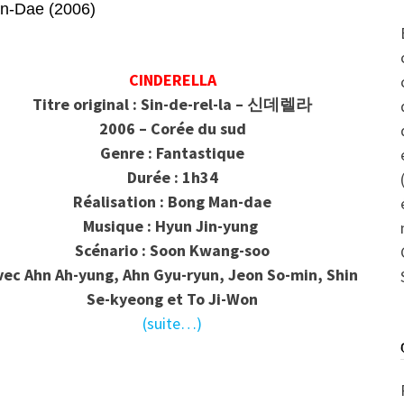
-Dae (2006)
CINDERELLA
Titre original : Sin-de-rel-la – 신데렐라
2006 – Corée du sud
Genre : Fantastique
Durée : 1h34
Réalisation : Bong Man-dae
Musique : Hyun Jin-yung
Scénario : Soon
Kwang-soo
vec Ahn
Ah-yung, Ahn Gyu-ryun, Jeon So-min, Shin
Se-kyeong et To Ji-Won
(suite…)