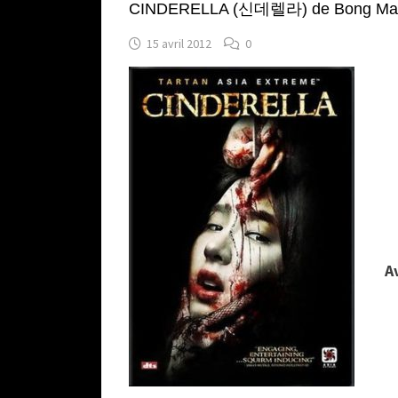
CINDERELLA (신데렐라) de Bong Man
15 avril 2012
0
A