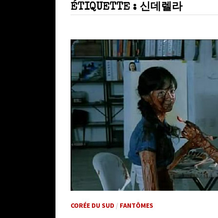
ÉTIQUETTE :
신데렐라
CORÉE DU SUD
/
FANTÔMES