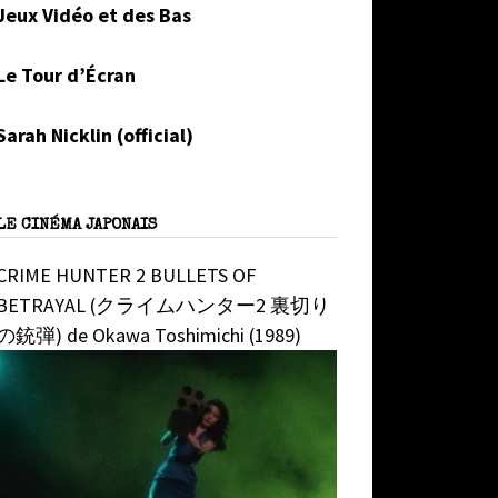
Jeux Vidéo et des Bas
Le Tour d’Écran
Sarah Nicklin (official)
LE CINÉMA JAPONAIS
CRIME HUNTER 2 BULLETS OF
BETRAYAL (クライムハンター2 裏切り
の銃弾) de Okawa Toshimichi (1989)