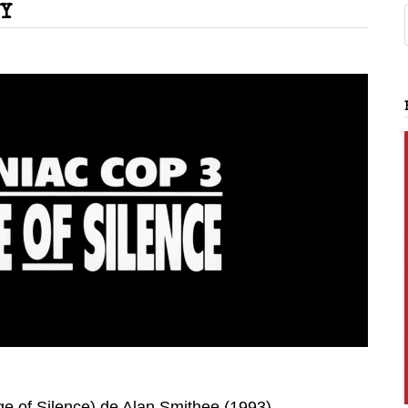
NY
 of Silence) de Alan Smithee (1993)