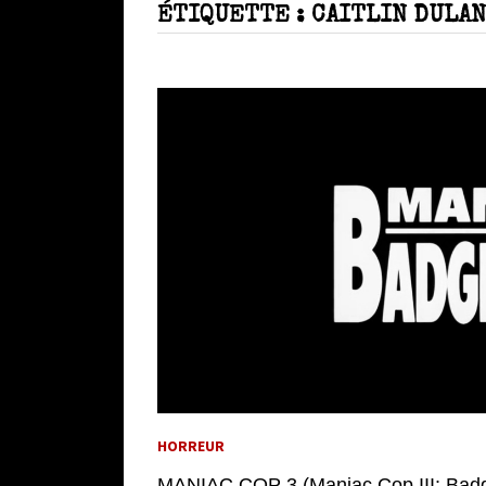
ÉTIQUETTE :
CAITLIN DULA
HORREUR
MANIAC COP 3 (Maniac Cop III: Badge