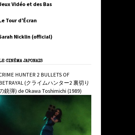
Jeux Vidéo et des Bas
Le Tour d’Écran
Sarah Nicklin (official)
LE CINÉMA JAPONAIS
CRIME HUNTER 2 BULLETS OF
BETRAYAL (クライムハンター2 裏切り
の銃弾) de Okawa Toshimichi (1989)