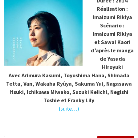
Durée : 2h14
Réalisation :
Imaizumi Rikiya
Scénario :
Imaizumi Rikiya
et Sawai Kaori
d’après le manga
de Yasuda
Hiroyuki
Avec Arimura Kasumi, Toyoshima Hana, Shimada
Tetta, Van, Wakaba Ryûya, Sakuma Yui, Nagasawa
Itsuki, Ichikawa Miwako, Suzuki Keiichi, Negishi
Toshie et Franky Lily
(suite…)