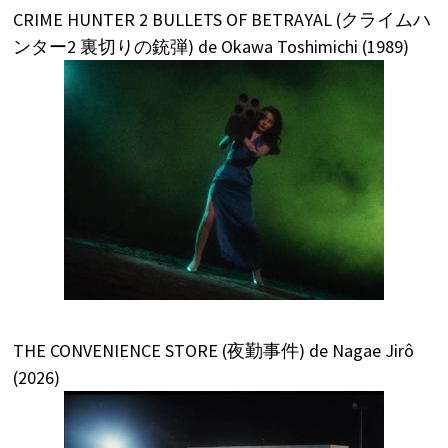
CRIME HUNTER 2 BULLETS OF BETRAYAL (クライムハ
ンター2 裏切りの銃弾) de Okawa Toshimichi (1989)
THE CONVENIENCE STORE (夜勤事件) de Nagae Jirô
(2026)