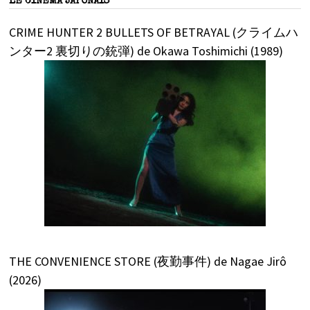
LE CINÉMA JAPONAIS
CRIME HUNTER 2 BULLETS OF BETRAYAL (クライムハ
ンター2 裏切りの銃弾) de Okawa Toshimichi (1989)
THE CONVENIENCE STORE (夜勤事件) de Nagae Jirô
(2026)