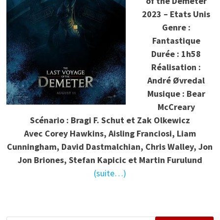
of the Demeter
2023 – Etats Unis
Genre :
Fantastique
Durée : 1h58
Réalisation :
André Øvredal
Musique : Bear
McCreary
Scénario : Bragi F. Schut et Zak Olkewicz
Avec Corey Hawkins, Aisling Franciosi, Liam
Cunningham, David Dastmalchian, Chris Walley, Jon
Jon Briones, Stefan Kapicic et Martin Furulund
(suite…)