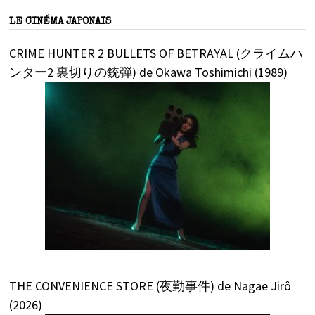
LE CINÉMA JAPONAIS
CRIME HUNTER 2 BULLETS OF BETRAYAL (クライムハ
ンター2 裏切りの銃弾) de Okawa Toshimichi (1989)
THE CONVENIENCE STORE (夜勤事件) de Nagae Jirô
(2026)