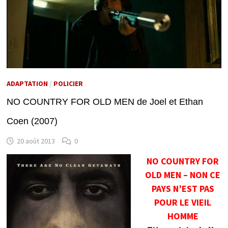
ADAPTATION
/
POLICIER
NO COUNTRY FOR OLD MEN de Joel et Ethan
Coen (2007)
20 août 2013
0
NO COUNTRY FOR
OLD MEN – NON CE
PAYS N’EST PAS
POUR LE VIEIL
HOMME