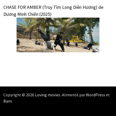
CHASE FOR AMBER (Truy Tìm Long Diên Hương) de
Dương Minh Chiến (2025)
Copyright © 2026
Loving movies
. Alimenté par
WordPress
et
Bam
.