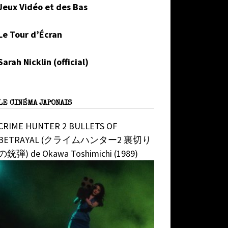
Jeux Vidéo et des Bas
Le Tour d’Écran
Sarah Nicklin (official)
LE CINÉMA JAPONAIS
CRIME HUNTER 2 BULLETS OF
BETRAYAL (クライムハンター2 裏切り
の銃弾) de Okawa Toshimichi (1989)