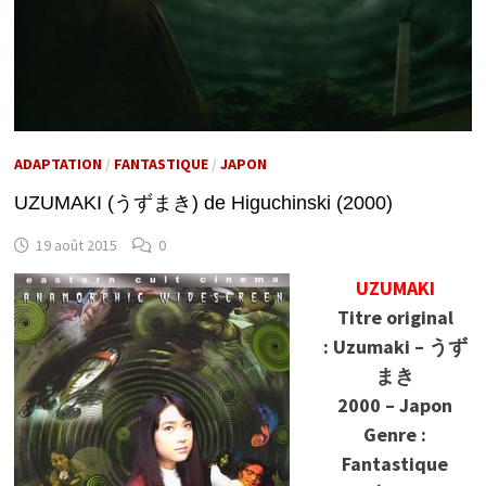
ADAPTATION
/
FANTASTIQUE
/
JAPON
UZUMAKI (うずまき) de Higuchinski (2000)
19 août 2015
0
UZUMAKI
Titre original
: Uzumaki – うず
まき
2000 – Japon
Genre :
Fantastique