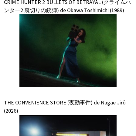
CRIME HUNTER 2 BULLETS OF BETRAYAL (クライムハ
ンター2 裏切りの銃弾) de Okawa Toshimichi (1989)
THE CONVENIENCE STORE (夜勤事件) de Nagae Jirô
(2026)