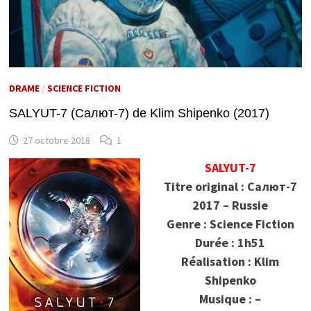
DRAME
/
SCIENCE FICTION
SALYUT-7 (Салют-7) de Klim Shipenko (2017)
27 octobre 2018
1
SALYUT-7
Titre original : Салют-7
2017 – Russie
Genre : Science Fiction
Durée : 1h51
Réalisation : Klim
Shipenko
Musique : –