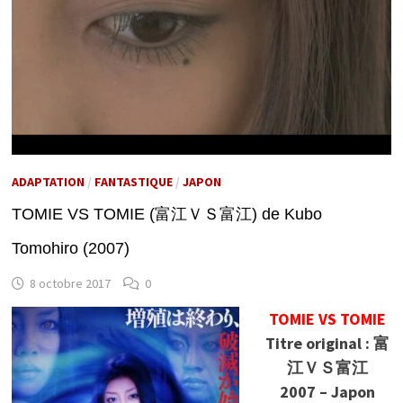
ADAPTATION
/
FANTASTIQUE
/
JAPON
TOMIE VS TOMIE (富江ＶＳ富江) de Kubo
Tomohiro (2007)
8 octobre 2017
0
TOMIE VS TOMIE
Titre original : 富
江ＶＳ富江
2007 – Japon