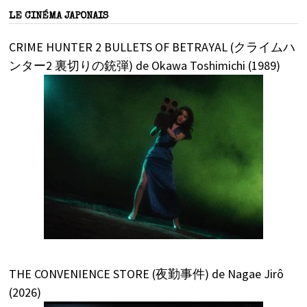
LE CINÉMA JAPONAIS
CRIME HUNTER 2 BULLETS OF BETRAYAL (クライムハ
ンター2 裏切りの銃弾) de Okawa Toshimichi (1989)
THE CONVENIENCE STORE (夜勤事件) de Nagae Jirô
(2026)