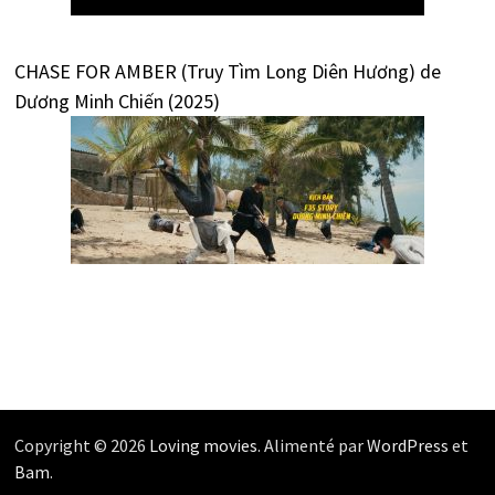
CHASE FOR AMBER (Truy Tìm Long Diên Hương) de
Dương Minh Chiến (2025)
Copyright © 2026
Loving movies
. Alimenté par
WordPress
et
Bam
.