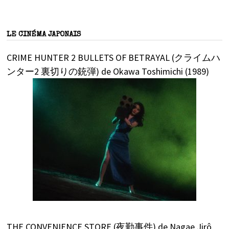
LE CINÉMA JAPONAIS
CRIME HUNTER 2 BULLETS OF BETRAYAL (クライムハ
ンター2 裏切りの銃弾) de Okawa Toshimichi (1989)
THE CONVENIENCE STORE (夜勤事件) de Nagae Jirô