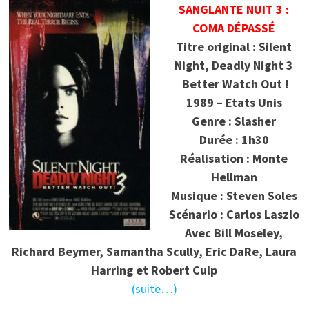
SANGLANTE NUIT 3 :
COMA DÉPASSÉ
Titre original : Silent
Night, Deadly Night 3
Better Watch Out !
1989 – Etats Unis
Genre : Slasher
Durée : 1h30
Réalisation : Monte
Hellman
Musique : Steven Soles
Scénario : Carlos Laszlo
Avec Bill Moseley,
Richard Beymer, Samantha Scully, Eric DaRe, Laura
Harring et Robert Culp
(suite…)