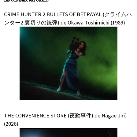
LE CINÉMA JAPONAIS
CRIME HUNTER 2 BULLETS OF BETRAYAL (クライムハ
ンター2 裏切りの銃弾) de Okawa Toshimichi (1989)
THE CONVENIENCE STORE (夜勤事件) de Nagae Jirô
(2026)