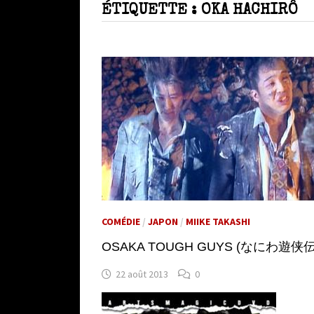
ÉTIQUETTE :
OKA HACHIRÔ
COMÉDIE
/
JAPON
/
MIIKE TAKASHI
OSAKA TOUGH GUYS (なにわ遊侠伝) de 
22 août 2013
0