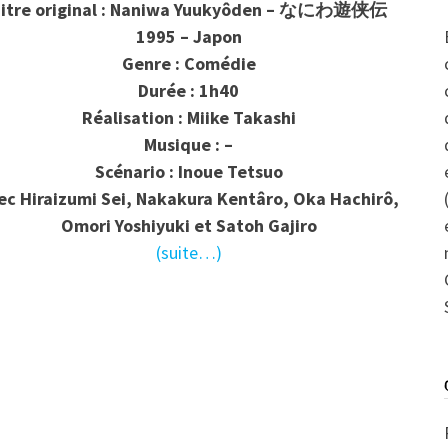
itre original : Naniwa Yuukyôden – なにわ遊侠伝
1995 – Japon
Genre : Comédie
Durée : 1h40
Réalisation : Miike Takashi
Musique : –
Scénario :
Inoue Tetsuo
ec
Hiraizumi Sei, Nakakura Kentâro, Oka Hachirô,
Omori Yoshiyuki et Satoh Gajiro
(suite…)