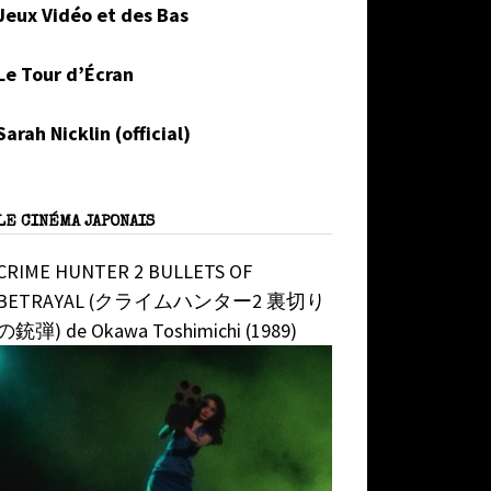
Jeux Vidéo et des Bas
Le Tour d’Écran
Sarah Nicklin (official)
LE CINÉMA JAPONAIS
CRIME HUNTER 2 BULLETS OF
BETRAYAL (クライムハンター2 裏切り
の銃弾) de Okawa Toshimichi (1989)