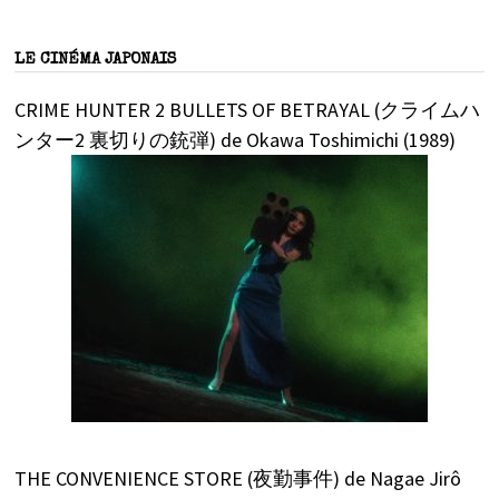
LE CINÉMA JAPONAIS
CRIME HUNTER 2 BULLETS OF BETRAYAL (クライムハ
ンター2 裏切りの銃弾) de Okawa Toshimichi (1989)
THE CONVENIENCE STORE (夜勤事件) de Nagae Jirô