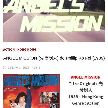
ACTION
/
HONG KONG
ANGEL MISSION (先發制人) de Phillip Ko Fei (1989)
13 janvier 2026
2
ANGEL MISSION
Titre Original : 先
發制人
1989 – Hong Kong
Genre : Action