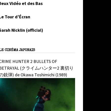
Jeux Vidéo et des Bas
Le Tour d’Écran
Sarah Nicklin (official)
LE CINÉMA JAPONAIS
CRIME HUNTER 2 BULLETS OF
BETRAYAL (クライムハンター2 裏切り
の銃弾) de Okawa Toshimichi (1989)