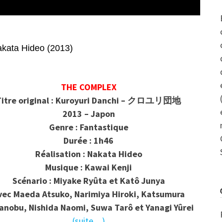
ta Hideo (2013)
THE COMPLEX
Titre original : Kuroyuri Danchi – クロユリ団地
2013 – Japon
Genre : Fantastique
Durée : 1h46
Réalisation : Nakata Hideo
Musique : Kawai Kenji
Scénario : Miyake Ryûta et Katô Junya
vec Maeda Atsuko, Narimiya Hiroki, Katsumura
anobu, Nishida Naomi, Suwa Tarô et Yanagi Yûrei
(suite…)