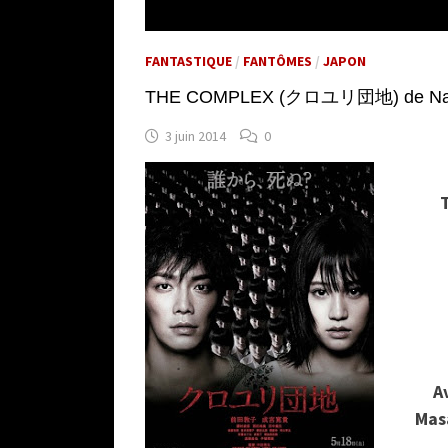
FANTASTIQUE
/
FANTÔMES
/
JAPON
THE COMPLEX (クロユリ団地) de Naka
3 juin 2014
0
A
Mas