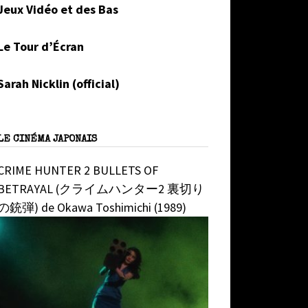
Jeux Vidéo et des Bas
Le Tour d’Écran
Sarah Nicklin (official)
LE CINÉMA JAPONAIS
CRIME HUNTER 2 BULLETS OF
BETRAYAL (クライムハンター2 裏切り
の銃弾) de Okawa Toshimichi (1989)